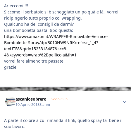
Arieccomi!!!!
Siccome il serbatoio si è scheggiato un po quà e là, vorrei
ridipingerlo tutto proprio col wrapping.
Qualcuno ha dei consigli da darmi?
una bomboletta basta! tipo questa:
https://www.amazon.it/WRAPPER-Rimovibile-Vernice-
Bombolette-Spray/dp/B010NW9NRK/ref=sr_1_4?
ie=UTF8&qid=1523318487&sr=8-
4&keywords=wrap%2Bpellicola&th=1
vorrei fare almeno tre passate!
grazie
Author stats
ascaniosobrero
Socio Club
10 Aprile 2018
8 anni
A parte il colore a cui rimanda il link, quello spray fa bene il
suo lavoro.