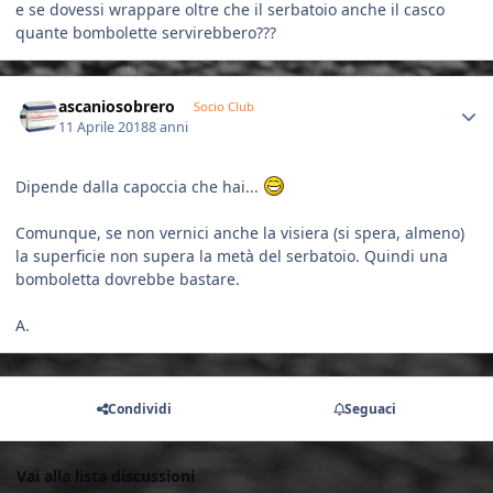
e se dovessi wrappare oltre che il serbatoio anche il casco
quante bombolette servirebbero???
Author stats
ascaniosobrero
Socio Club
11 Aprile 2018
8 anni
Dipende dalla capoccia che hai...
Comunque, se non vernici anche la visiera (si spera, almeno)
la superficie non supera la metà del serbatoio. Quindi una
bomboletta dovrebbe bastare.
A.
Condividi
Seguaci
Vai alla lista discussioni