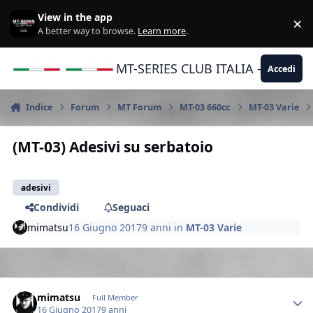
Vai al contenuto
View in the app
×
Di
A better way to browse.
Learn more
.
MT-SERIES CLUB ITALIA - Yamaha |
Accedi
Indice
Forum
MT Forum
MT-03 660cc
MT-03 Varie
(MT-03) Adesivi su serbatoio
adesivi
Condividi
Seguaci
mimatsu
16 Giugno 2017
9 anni
in
MT-03 Varie
Author stats
mimatsu
Full Member
16 Giugno 2017
9 anni