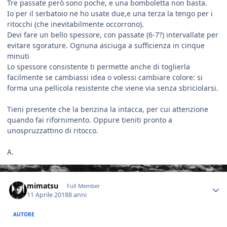
Tre passate però sono poche, e una bomboletta non basta.
Io per il serbatoio ne ho usate due,e una terza la tengo per i
ritocchi (che inevitabilmente occorrono).
Devi fare un bello spessore, con passate (6-7?) intervallate per
evitare sgorature. Ognuna asciuga a sufficienza in cinque
minuti
Lo spessore consistente ti permette anche di toglierla
facilmente se cambiassi idea o volessi cambiare colore: si
forma una pellicola resistente che viene via senza sbriciolarsi.
Tieni presente che la benzina la intacca, per cui attenzione
quando fai rifornimento. Oppure tieniti pronto a
unospruzzattino di ritocco.
A.
Author stats
mimatsu
Full Member
11 Aprile 2018
8 anni
AUTORE