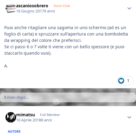
Author stats
ascaniosobrero
Socio Club
16 Giugno 2017
9 anni
Puoi anche ritagliare una sagoma in uno schermo (ad es un
foglio di carta) e spruzzare sull'apertura con una bomboletta
da wrapping del colore che preferisci.
Se ci passi 6 o 7 volte ti viene con un bello spessore (e puoi
staccarlo quando vuoi).
A.
1
9 mesi dopo...
Author stats
mimatsu
Full Member
10 Aprile 2018
8 anni
AUTORE