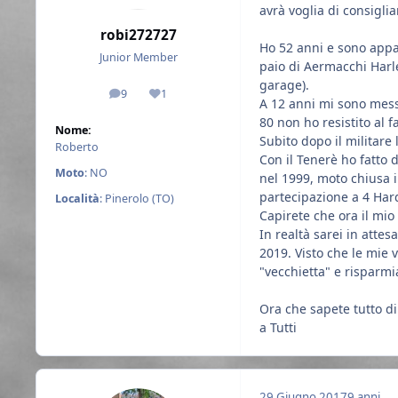
avrà voglia di consigli
robi272727
​Ho 52 anni e sono app
Junior Member
paio di Aermacchi Harl
garage).
9
1
messaggi
Reputazione
​A 12 anni mi sono mess
80 non ho resistito al f
Nome:
Subito dopo il militare
Roberto
Con il Tenerè ho fatto d
Moto
: NO
nel 1999, moto chiusa in
partecipazione a 4 Hard
Località
: Pinerolo (TO)
Capirete che ora il mio
In realtà sarei in atte
2019. Visto che le mie 
"vecchietta" e risparm
Ora che sapete tutto di
a Tutti
29 Giugno 2017
9 anni