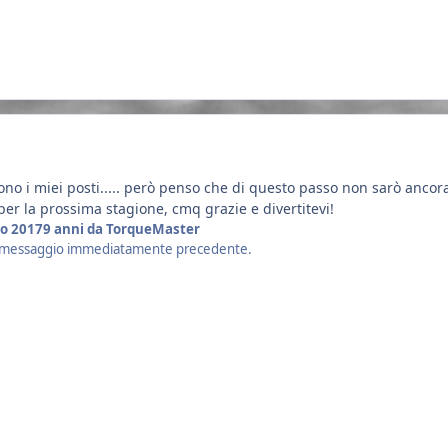
i sono i miei posti..... però penso che di questo passo non sarò anc
er la prossima stagione, cmq grazie e divertitevi!
o 2017
9 anni
da TorqueMaster
il messaggio immediatamente precedente.