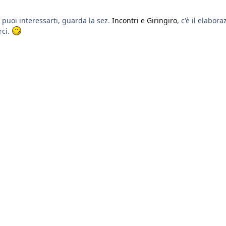
 puoi interessarti, guarda la sez.
Incontri e Giringiro
, c'è il elabora
rci.