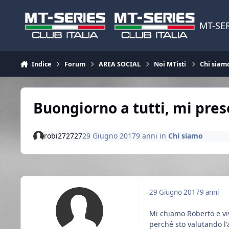
Vai al contenuto
MT-SER
Indice
Forum
AREA SOCIAL
Noi MTisti
Chi siam
Buongiorno a tutti, mi pres
robi272727
29 Giugno 2017
9 anni
in
Chi siamo
29 Giugno 2017
9 anni
Mi chiamo Roberto e vi
perché sto valutando l'a