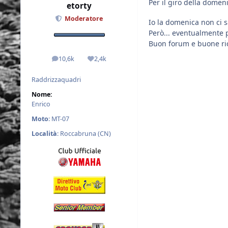
Per il giro della domeni
etorty
Moderatore
Io la domenica non ci s
Però... eventualmente p
Buon forum e buone ric
10,6k
2,4k
messaggi
Reputazione
Raddrizzaquadri
Nome:
Enrico
Moto
: MT-07
Località
: Roccabruna (CN)