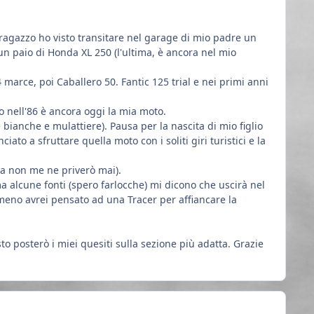
agazzo ho visto transitare nel garage di mio padre un
n paio di Honda XL 250 (l'ultima, è ancora nel mio
marce, poi Caballero 50. Fantic 125 trial e nei primi anni
vo nell'86 è ancora oggi la mia moto.
 bianche e mulattiere). Pausa per la nascita di mio figlio
to a sfruttare quella moto con i soliti giri turistici e la
(ma non me ne priverò mai).
ma alcune fonti (spero farlocche) mi dicono che uscirà nel
r meno avrei pensato ad una Tracer per affiancare la
o posterò i miei quesiti sulla sezione più adatta. Grazie