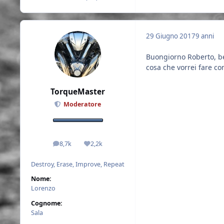
29 Giugno 2017
9 anni
Buongiorno Roberto, b
cosa che vorrei fare co
TorqueMaster
Moderatore
8,7k
2,2k
messaggi
Reputazione
Destroy, Erase, Improve, Repeat
Nome:
Lorenzo
Cognome:
Sala