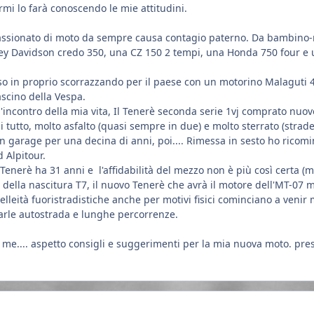
armi lo farà conoscendo le mie attitudini.
assionato di moto da sempre causa contagio paterno. Da bambino-r
ey Davidson credo 350, una CZ 150 2 tempi, una Honda 750 four e u
o in proprio scorrazzando per il paese con un motorino Malaguti 4 
ascino della Vespa.
 l'incontro della mia vita, Il Tenerè seconda serie 1vj comprato nuo
i tutto, molto asfalto (quasi sempre in due) e molto sterrato (strade
 garage per una decina di anni, poi.... Rimessa in sesto ho ricomincia
 Alpitour.
 Tenerè ha 31 anni e l'affidabilità del mezzo non è più così certa 
sa della nascitura T7, il nuovo Tenerè che avrà il motore dell'MT-07 
velleità fuoristradistiche anche per motivi fisici cominciano a veni
iarle autostrada e lunghe percorrenze.
 me.... aspetto consigli e suggerimenti per la mia nuova moto. prest