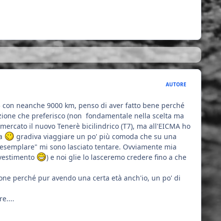
AUTORE
015 con neanche 9000 km, penso di aver fatto bene perché
orazione che preferisco (non fondamentale nella scelta ma
rcato il nuovo Tenerè bicilindrico (T7), ma all'EICMA ho
da
gradiva viaggiare un po' più comoda che su una
 "esemplare" mi sono lasciato tentare. Ovviamente mia
avestimento
) e noi glie lo lasceremo credere fino a che
one perché pur avendo una certa età anch'io, un po' di
e....