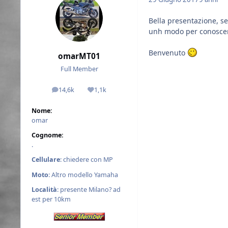
Bella presentazione, se
unh modo per conosce
Benvenuto
omarMT01
Full Member
14,6k
1,1k
messaggi
Reputazione
Nome:
omar
Cognome:
.
Cellulare
: chiedere con MP
Moto
: Altro modello Yamaha
Località
: presente Milano? ad
est per 10km