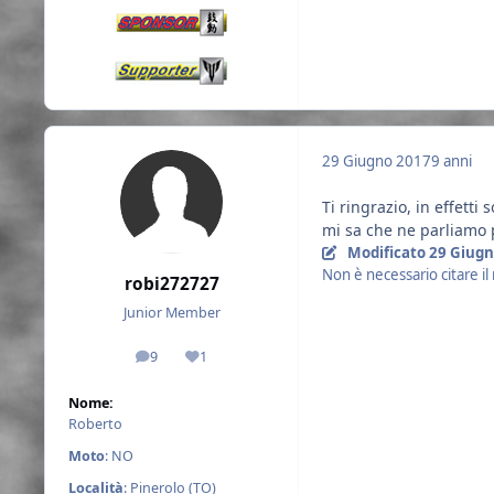
29 Giugno 2017
9 anni
Ti ringrazio, in effett
mi sa che ne parliamo p
Modificato
29 Giugn
Non è necessario citare 
robi272727
Junior Member
9
1
messaggi
Reputazione
Nome:
Roberto
Moto
: NO
Località
: Pinerolo (TO)