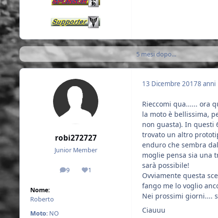
5 mesi dopo...
13 Dicembre 2017
8 anni
Rieccomi qua...... ora
la moto è bellissima, p
non guasta). In questi
trovato un altro proto
robi272727
enduro che sembra dall
Junior Member
moglie pensa sia una t
sarà possibile!
9
1
messaggi
Reputazione
Ovviamente questa scel
fango me lo voglio anco
Nome:
Nei prossimi giorni....
Roberto
Ciauuu
Moto
: NO