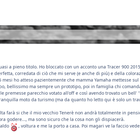
 quasi a pieno titolo. Ho bloccato con un acconto una Tracer 900 2
erfetta, corredata di ciò che mi serve (e anche di più) e della col
 6 mesi ho atteso pazientemente che mamma Yamaha mettesse sul me
tipo, bellissimo ma sempre un prototipo, poi in famiglia chi coman
e premesse parecchio votato all'off e così avendo trovato un bell'
ranquilla moto da turismo (ma da quanto ho letto qui è solo un tr
ta farà si che il mio vecchio Tenerè non andrà totalmente in pensi
ra godere..., ma sono sicuro che la cosa non gli dispiacerà.
 saldo
, voltura e me la porto a casa. Poi magari ve la faccio veder