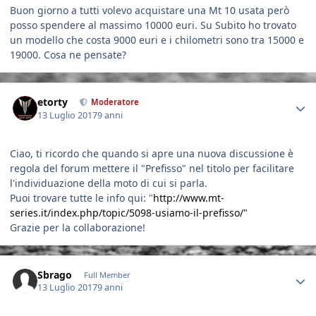
Buon giorno a tutti volevo acquistare una Mt 10 usata però
posso spendere al massimo 10000 euri. Su Subito ho trovato
un modello che costa 9000 euri e i chilometri sono tra 15000 e
19000. Cosa ne pensate?
Author stats
etorty
Moderatore
13 Luglio 2017
9 anni
Ciao, ti ricordo che quando si apre una nuova discussione è
regola del forum mettere il "Prefisso" nel titolo per facilitare
l'individuazione della moto di cui si parla.
Puoi trovare tutte le info qui: "
http://www.mt-
series.it/index.php/topic/5098-usiamo-il-prefisso/"
Grazie per la collaborazione!
Author stats
Sbrago
Full Member
13 Luglio 2017
9 anni