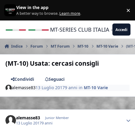
Vai al contenuto
View in the app
×
Di
A better way to browse.
Learn more
.
MT-SERIES CLUB ITALIA - Yamaha |
Accedi
Indice
Forum
MT Forum
MT-10
MT-10 Varie
(MT-1
(MT-10) Usata: cercasi consigli
Condividi
Seguaci
alemasse83
13 Luglio 2017
9 anni
in
MT-10 Varie
Author stats
alemasse83
Junior Member
13 Luglio 2017
9 anni