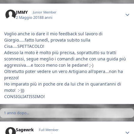
Author stats
JMMY
Junior Member
2 Maggio 2018
8 anni
Voglio anche io dare il mio feedback sul lavoro di
Giorgio.....fatto lunedì, provata subito sulla
Cisa....SPETTACOLO!
Adesso la moto è molto più precisa, soprattutto su tratti
sconnessi, segue meglio i comandi anche con una guida più
aggressiva....e tocco meno con le pedane! ;-)
Oltretutto poter vedere un vero Artigiano all'opera...non ha
prezzo!
Ho imparato più in poche ore da lui che in quarant'anni di
moto! :-)))
CONSIGLIATISSIMO!
1 anno dopo...
Author stats
Sagewrk
Full Member