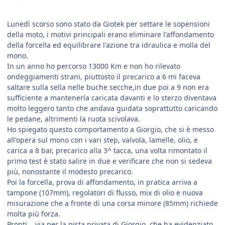
Lunedì scorso sono stato da Giotek per settare le sopensioni
della moto, i motivi principali erano eliminare l'affondamento
della forcella ed equilibrare l'azione tra idraulica e molla del
mono.
In un anno ho percorso 13000 Km e non ho rilevato
ondeggiamenti strani, piuttosto il precarico a 6 mi faceva
saltare sulla sella nelle buche secche,in due poi a 9 non era
sufficiente a mantenerla caricata davanti e lo sterzo diventava
molto leggero tanto che andava guidata soprattutto caricando
le pedane, altrimenti la ruota scivolava.
Ho spiegato questo comportamento a Giorgio, che si è messo
all'opera sul mono con i vari step, valvola, lamelle, olio, e
carica a 8 bar, precarico alla 3^ tacca, una volta rimontato il
primo test è stato salire in due e verificare che non si sedeva
più, nonostante il modesto precarico.
Poi la forcella, prova di affondamento, in pratica arriva a
tampone (107mm), regolatori di flusso, mix di olio e nuova
misurazione che a fronte di una corsa minore (85mm) richiede
molta più forza.
Pronti....via per la pista privata di Giorgio, che ha evidenziato