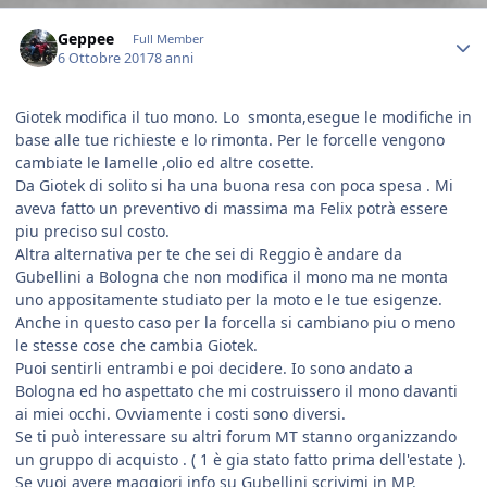
Author stats
Geppee
Full Member
6 Ottobre 2017
8 anni
Giotek modifica il tuo mono. Lo smonta,esegue le modifiche in
base alle tue richieste e lo rimonta. Per le forcelle vengono
cambiate le lamelle ,olio ed altre cosette.
Da Giotek di solito si ha una buona resa con poca spesa . Mi
aveva fatto un preventivo di massima ma Felix potrà essere
piu preciso sul costo.
Altra alternativa per te che sei di Reggio è andare da
Gubellini a Bologna che non modifica il mono ma ne monta
uno appositamente studiato per la moto e le tue esigenze.
Anche in questo caso per la forcella si cambiano piu o meno
le stesse cose che cambia Giotek.
Puoi sentirli entrambi e poi decidere. Io sono andato a
Bologna ed ho aspettato che mi costruissero il mono davanti
ai miei occhi. Ovviamente i costi sono diversi.
Se ti può interessare su altri forum MT stanno organizzando
un gruppo di acquisto . ( 1 è gia stato fatto prima dell'estate ).
Se vuoi avere maggiori info su Gubellini scrivimi in MP.