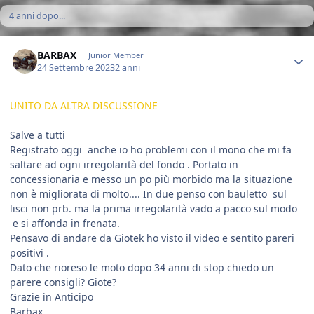
4 anni dopo...
Author stats
BARBAX
Junior Member
24 Settembre 2023
2 anni
UNITO DA ALTRA DISCUSSIONE
Salve a tutti
Registrato oggi anche io ho problemi con il mono che mi fa
saltare ad ogni irregolarità del fondo . Portato in
concessionaria e messo un po più morbido ma la situazione
non è migliorata di molto.... In due penso con bauletto sul
lisci non prb. ma la prima irregolarità vado a pacco sul modo
e si affonda in frenata.
Pensavo di andare da Giotek ho visto il video e sentito pareri
positivi .
Dato che rioreso le moto dopo 34 anni di stop chiedo un
parere consigli? Giote?
Grazie in Anticipo
Barbax