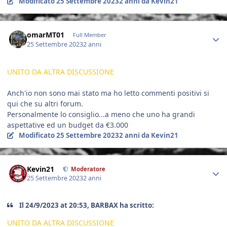
Modificato
25 Settembre 2023
2 anni
da Kevin21
Author stats
omarMT01
Full Member
25 Settembre 2023
2 anni
UNITO DA ALTRA DISCUSSIONE
Anch'io non sono mai stato ma ho letto commenti positivi si
qui che su altri forum.
Personalmente lo consiglio...a meno che uno ha grandi
aspettative ed un budget da €3.000
Modificato
25 Settembre 2023
2 anni
da Kevin21
Author stats
Kevin21
Moderatore
25 Settembre 2023
2 anni
Il 24/9/2023 at 20:53, BARBAX ha scritto:
UNITO DA ALTRA DISCUSSIONE