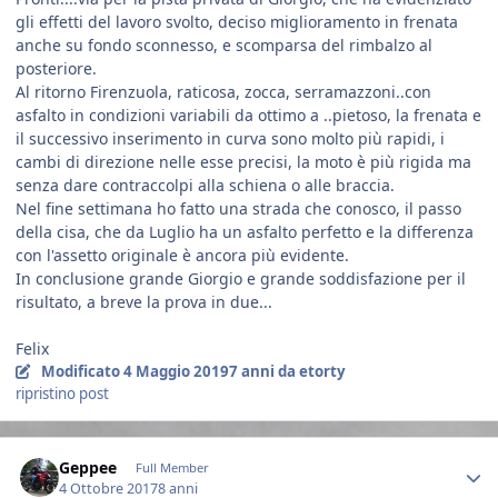
gli effetti del lavoro svolto, deciso miglioramento in frenata
anche su fondo sconnesso, e scomparsa del rimbalzo al
posteriore.
Al ritorno Firenzuola, raticosa, zocca, serramazzoni..con
asfalto in condizioni variabili da ottimo a ..pietoso, la frenata e
il successivo inserimento in curva sono molto più rapidi, i
cambi di direzione nelle esse precisi, la moto è più rigida ma
senza dare contraccolpi alla schiena o alle braccia.
Nel fine settimana ho fatto una strada che conosco, il passo
della cisa, che da Luglio ha un asfalto perfetto e la differenza
con l'assetto originale è ancora più evidente.
In conclusione grande Giorgio e grande soddisfazione per il
risultato, a breve la prova in due...
Felix
Modificato
4 Maggio 2019
7 anni
da etorty
ripristino post
Author stats
Geppee
Full Member
4 Ottobre 2017
8 anni