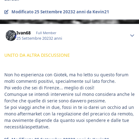
Modificato
25 Settembre 2023
2 anni
da Kevin21
Author stats
Ivan68
Full Member
25 Settembre 2023
2 anni
UNITO DA ALTRA DISCUSSIONE
Non ho esperienza con Giotek, ma ho letto su questo forum
molti commenti positivi, specialmente sul lato forche.
Poi vedo che sei di Firenze... meglio di così!
Comunque se intendi intervenire sul mono considera anche le
forche che quelle di serie sono davvero pessime.
Se poi viaggi anche in due, fossi in te io darei un occhio ad un
mono aftermarket con la regolazione del precarico da remoto,
ma ovvimente dipende da quanto vuoi spendere e dalle tue
necessità/aspettative.