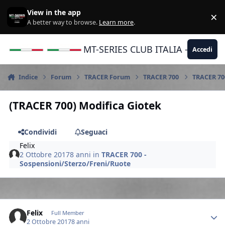
Vai al contenuto
View in the app
×
Di
A better way to browse.
Learn more
.
MT-SERIES CLUB ITALIA - Yamaha |
Accedi
Indice
Forum
TRACER Forum
TRACER 700
TRACER 700
(TRACER 700) Modifica Giotek
Condividi
Seguaci
Felix
2 Ottobre 2017
8 anni
in
TRACER 700 -
Sospensioni/Sterzo/Freni/Ruote
Author stats
Felix
Full Member
2 Ottobre 2017
8 anni