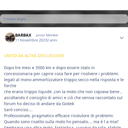
1 mese dopo...
Author stats
BARBAX
Junior Member
11 Novembre 2023
2 anni
UNITO DA ALTRA DISCUSSIONE
Dopo tre mesi e 3500 km e dopo essere stato in
concessionaria per capire cosa fare per risolvere i problemi
legati al mono ammortizzatore troppo secco nella risposta e le
forche
che erano troppo liquide ,con la moto che non copiava bene ,
ascoltando il consiglio di amici e ciò che veniva raccontato sul
forum ho deciso di andare da Giotek
Sarò conciso....
Professionale, pragmatico efficace risolutore di problemi.
Quando sono risalito sulla moto ho pensato.... ma è l a mia?
Sembrava una altra moto, fantastica, curvava da sola, stabile