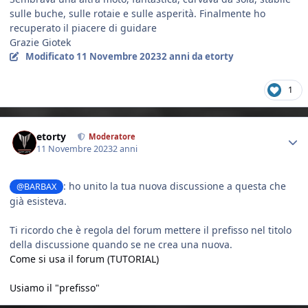
sulle buche, sulle rotaie e sulle asperità. Finalmente ho
recuperato il piacere di guidare
Grazie Giotek
Modificato
11 Novembre 2023
2 anni
da etorty
1
Author stats
etorty
Moderatore
11 Novembre 2023
2 anni
: ho unito la tua nuova discussione a questa che
@BARBAX
già esisteva.
Ti ricordo che è regola del forum mettere il prefisso nel titolo
della discussione quando se ne crea una nuova.
Come si usa il forum (TUTORIAL)
Usiamo il "prefisso"