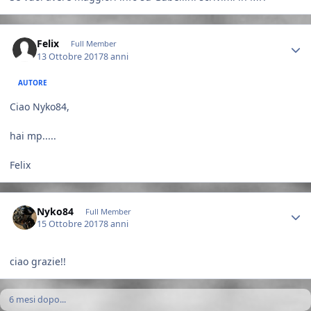
Author stats
Felix
Full Member
13 Ottobre 2017
8 anni
AUTORE
Ciao Nyko84,
hai mp.....
Felix
Author stats
Nyko84
Full Member
15 Ottobre 2017
8 anni
ciao grazie!!
6 mesi dopo...