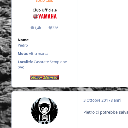
Socio Club
1,4k
336
messaggi
Reputazione
Nome:
Pietro
Moto
: Altra marca
Località
: Casorate Sempione
(VA)
3 Ottobre 2017
8 anni
Pietro ci potrebbe salv