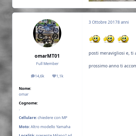
3 Ottobre 2017
8 anni
posti meravigliosi e, ti
omarMT01
Full Member
prossimo anno ti acco
14,6k
1,1k
messaggi
Reputazione
Nome:
omar
Cognome:
.
Cellulare
: chiedere con MP
Moto
: Altro modello Yamaha
Località
: presente Milano? ad