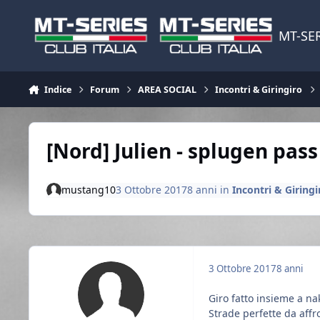
Vai al contenuto
MT-SER
Indice
Forum
AREA SOCIAL
Incontri & Giringiro
[Nord] Julien - splugen pas
mustang10
3 Ottobre 2017
8 anni
in
Incontri & Giring
3 Ottobre 2017
8 anni
Giro fatto insieme a na
Strade perfette da affr