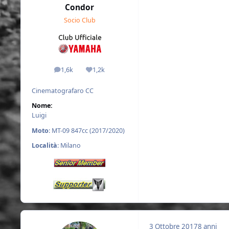
Condor
Socio Club
1,6k
1,2k
messaggi
Reputazione
Cinematografaro CC
Nome:
Luigi
Moto
: MT-09 847cc (2017/2020)
Località
: Milano
3 Ottobre 2017
8 anni