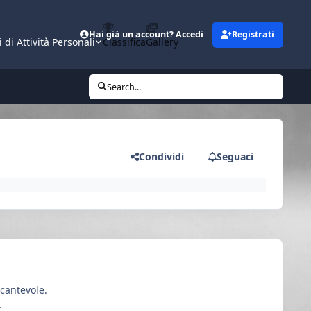
Hai già un account? Accedi
Registrati
i di Attività Personali
Classifica
Gallery
Search...
Condividi
Seguaci
ncantevole.
.