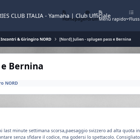
IES CLUB ITALIA - Yamaha | Club Ufficiale
Homepage
Forum
Menu rapido
Fluss
Incontri & Giringiro NORD
[Nord] Julien - splugen pass e Bernina
s e Bernina
iro NORD
ki last minute settimana scorsa,paesaggio svizzero ad alta quota i
ontare senza sfidare il codice, ma godersi lo spettacolo. Consigliato