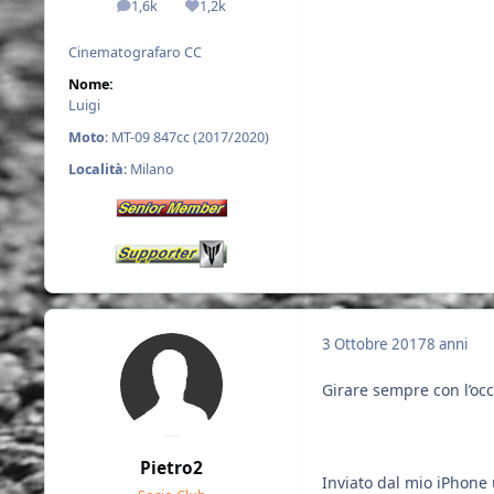
1,6k
1,2k
messaggi
Reputazione
Cinematografaro CC
Nome:
Luigi
Moto
: MT-09 847cc (2017/2020)
Località
: Milano
3 Ottobre 2017
8 anni
Girare sempre con l’oc
Pietro2
Inviato dal mio iPhone 