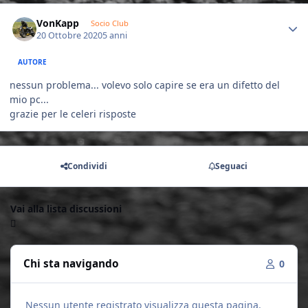
Author stats
VonKapp
Socio Club
20 Ottobre 2020
5 anni
AUTORE
nessun problema... volevo solo capire se era un difetto del
mio pc...
grazie per le celeri risposte
Condividi
Seguaci
Vai alla lista discussioni
Chi sta navigando
0
Nessun utente registrato visualizza questa pagina.