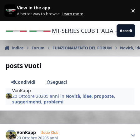
Vai al contenuto
View in the app
×
Di
A better way to browse.
Learn more
.
MT-SERIES CLUB ITALIA - Yamaha |
Accedi
Indice
Forum
FUNZIONAMENTO DEL FORUM
Novità, id
posts vuoti
Condividi
Seguaci
VonKapp
20 Ottobre 2020
5 anni
in
Novità, idee, proposte,
suggerimenti, problemi
Author stats
VonKapp
Socio Club
20 Ottobre 2020
5 anni