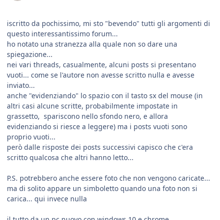
iscritto da pochissimo, mi sto "bevendo" tutti gli argomenti di
questo interessantissimo forum...
ho notato una stranezza alla quale non so dare una
spiegazione...
nei vari threads, casualmente, alcuni posts si presentano
vuoti... come se l'autore non avesse scritto nulla e avesse
inviato...
anche "evidenziando" lo spazio con il tasto sx del mouse (in
altri casi alcune scritte, probabilmente impostate in
grassetto, spariscono nello sfondo nero, e allora
evidenziando si riesce a leggere) ma i posts vuoti sono
proprio vuoti...
però dalle risposte dei posts successivi capisco che c'era
scritto qualcosa che altri hanno letto...
P.S. potrebbero anche essere foto che non vengono caricate...
ma di solito appare un simboletto quando una foto non si
carica... qui invece nulla
il tutto da un pc nuovo con windows 10 e chrome