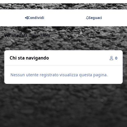
Condividi
Seguaci
Vai alla lista discussioni
Chi sta navigando
0
Nessun utente registrato visualizza questa pagina.