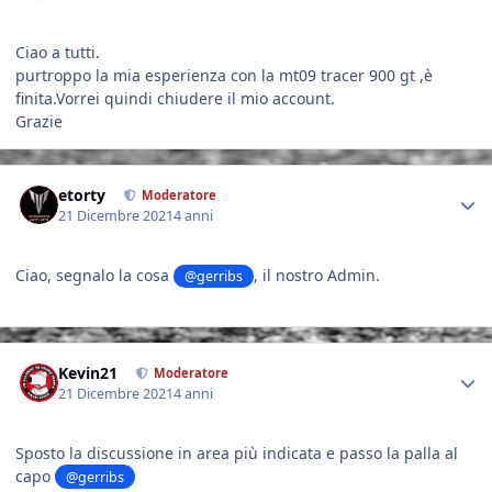
Ciao a tutti.
purtroppo la mia esperienza con la mt09 tracer 900 gt ,è
finita.Vorrei quindi chiudere il mio account.
Grazie
Author stats
etorty
Moderatore
21 Dicembre 2021
4 anni
Ciao, segnalo la cosa
, il nostro Admin.
@gerribs
Author stats
Kevin21
Moderatore
21 Dicembre 2021
4 anni
Sposto la discussione in area più indicata e passo la palla al
capo
@gerribs