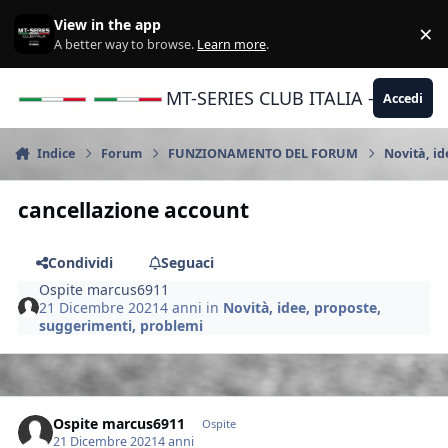
Vai al contenuto
View in the app
×
Di
A better way to browse.
Learn more
.
MT-SERIES CLUB ITALIA - Yamaha |
Accedi
Indice
Forum
FUNZIONAMENTO DEL FORUM
Novità, id
cancellazione account
Condividi
Seguaci
Ospite marcus6911
21 Dicembre 2021
4 anni
in
Novità, idee, proposte,
suggerimenti, problemi
Ospite marcus6911
Ospite
21 Dicembre 2021
4 anni