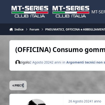
Vai al contenuto
MT-SER
Indice
Forum
PNEUMATICI, OFFICINA e ABBIGLIAMEN
(OFFICINA) Consumo gom
zigolo
2 Agosto 2024
2 anni
in
Argomenti tecnici non s
PRIMA PAGINA
PREC
1
2
26 Agosto 2024
1 anno