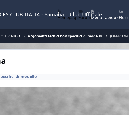
IES CLUB ITALIA - Yamaha | Club Ufficiale
Homepage
Forum
Menu rapido
Fluss
TO TECNICO
Argomenti tecnici non specifici di modello
(OFFICIN
ma
pecifici di modello