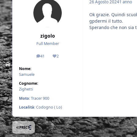
26 Agosto 2024
1 anno
Ok grazie. Quindi scuol
gpdermi il tutto.
Sperando che non sia t
zigolo
Full Member
41
2
messaggi
Reputazione
Nome:
Samuele
Cognome:
Zighetti
Moto
: Tracer 900
Località
: Codogno ( Lo)
PRIMA PAGINA
PREC
1
2