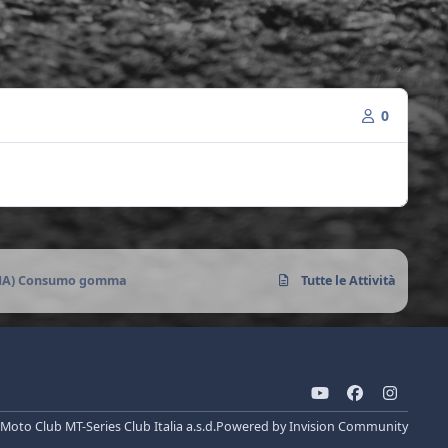
0
NA) Consumo gomma
Tutte le Attività
y
f
i
o
a
n
Moto Club MT-Series Club Italia a.s.d.
Powered by
Invision Community
u
c
s