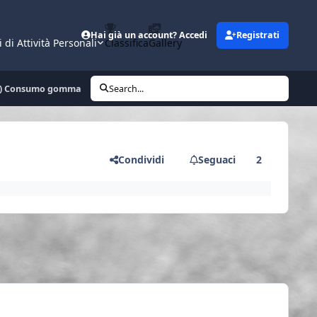
Hai già un account? Accedi
Registrati
i di Attività Personali
Classifica
Gallery
A) Consumo gomma
Search...
Condividi
Seguaci
2