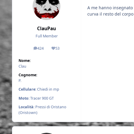
A me hanno insegnato (m
curva il resto del corp
ClauPau
Full Member
424
53
messaggi
Reputazione
Nome:
Clau
Cognome:
P.
Cellulare
: Chiedi in mp
Moto
: Tracer 900 GT
Località
: Pressi di Oristano
(Oristown)