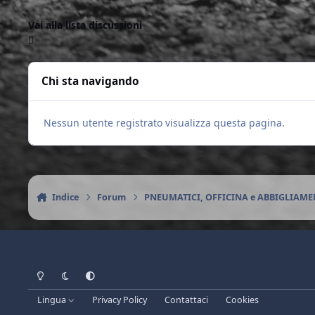
Vai alla lista discussioni
Chi sta navigando
Nessun utente registrato visualizza questa pagina.
Indice
Forum
PNEUMATICI, OFFICINA e ABBIGLIAM
Light Mode
Dark Mode
System Preference
Lingua
Privacy Policy
Contattaci
Cookies