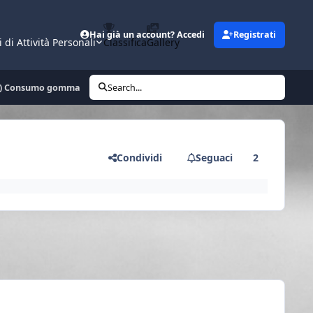
Hai già un account? Accedi
Registrati
i di Attività Personali
Classifica
Gallery
A) Consumo gomma
Search...
Condividi
Seguaci
2