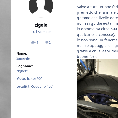
Salve a tutti. Buone fer
premetto che la mia è 
gomme che livello date
non sai guidare-stai i
zigolo
la gomma ha circa 600 k
Full Member
qualcuno la conosce).
io non sono un fenomen
41
2
messaggi
Reputazione
non so appoggiare il g
grazie a chi si esprim
Nome:
buone ferie
Samuele
Cognome:
Zighetti
Moto
: Tracer 900
Località
: Codogno ( Lo)