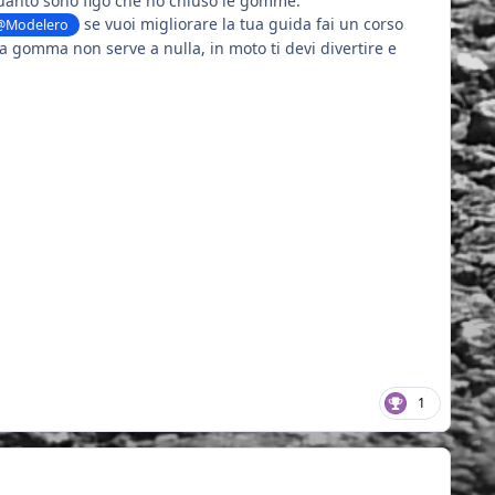
 quanto sono figo che ho chiuso le gomme.
se vuoi migliorare la tua guida fai un corso
@Modelero
 la gomma non serve a nulla, in moto ti devi divertire e
1