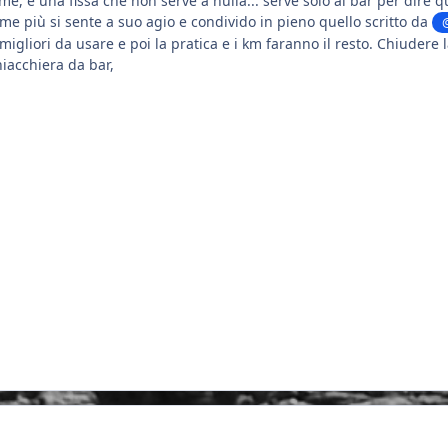
me, è una fissa che non serve a nulla... serve solo al bar per dire
e più si sente a suo agio e condivido in pieno quello scritto da
 migliori da usare e poi la pratica e i km faranno il resto. Chiudere
chiacchiera da bar,