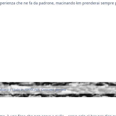
esperienza che ne fa da padrone, macinando km prenderai sempre p
iato il titolo in
(OFFICINA) Consumo gomma