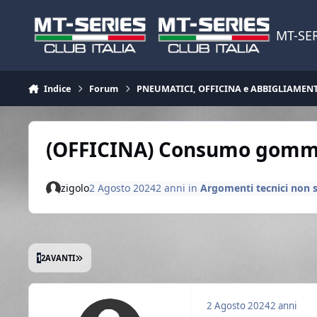
Vai al contenuto
MT-SER
Indice
Forum
PNEUMATICI, OFFICINA e ABBIGLIAMEN
(OFFICINA) Consumo gom
zigolo
2 Agosto 2024
2 anni
in
Argomenti tecnici non s
ULTIMA PAGINA
1
2
AVANTI
2 Agosto 2024
2 anni