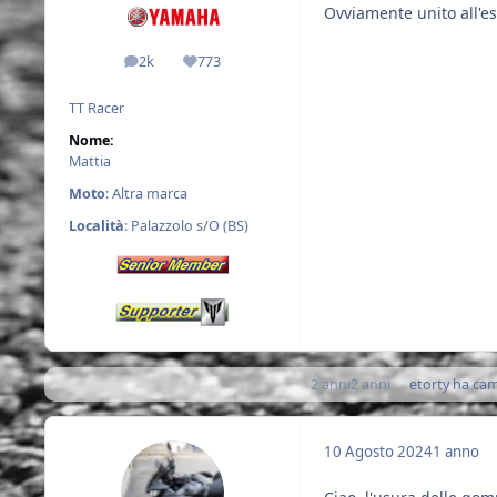
Ovviamente unito all'
2k
773
messaggi
Reputazione
TT Racer
Nome:
Mattia
Moto
: Altra marca
Località
: Palazzolo s/O (BS)
2 anni
2 anni
etorty
ha camb
10 Agosto 2024
1 anno