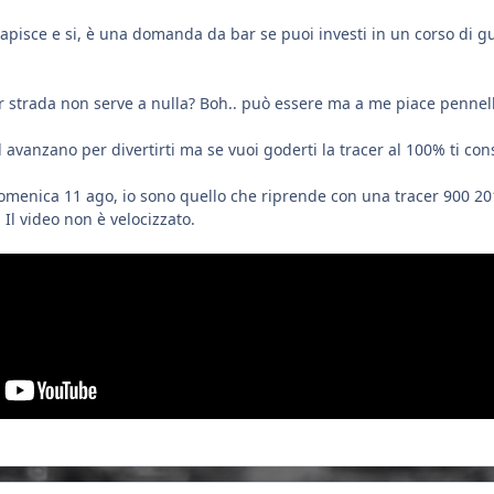
 capisce e si, è una domanda da bar se puoi investi in un corso di gu
 strada non serve a nulla? Boh.. può essere ma a me piace penn
 avanzano per divertirti ma se vuoi goderti la tracer al 100% ti cons
domenica 11 ago, io sono quello che riprende con una tracer 900 20
 Il video non è velocizzato.