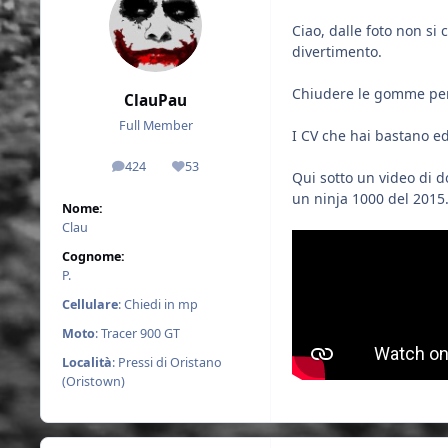
Ciao, dalle foto non si
divertimento.
Chiudere le gomme per
ClauPau
Full Member
I CV che hai bastano ed
424
53
messaggi
Reputazione
Qui sotto un video di 
un ninja 1000 del 2015.
Nome:
Clau
Cognome:
P.
Cellulare
: Chiedi in mp
Moto
: Tracer 900 GT
Località
: Pressi di Oristano
(Oristown)