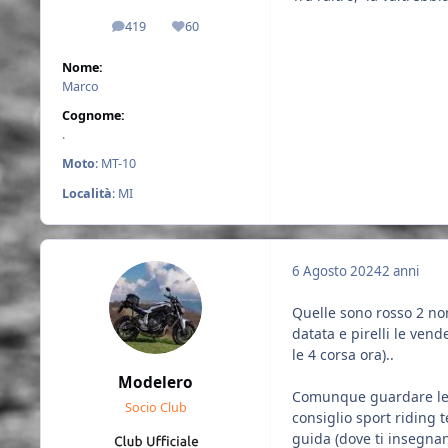
419
60
messaggi
Reputazione
Nome:
Marco
Cognome:
.
Moto
: MT-10
Località
: MI
6 Agosto 2024
2 anni
Quelle sono rosso 2 no
datata e pirelli le ven
le 4 corsa ora)..
Modelero
Comunque guardare le go
Socio Club
consiglio sport riding t
guida (dove ti insegnan