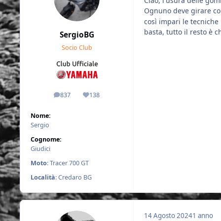
Ciao, l'usura delle gom
Ognuno deve girare com
così impari le tecniche
basta, tutto il resto è 
SergioBG
Socio Club
837
138
messaggi
Reputazione
Nome:
Sergio
Cognome:
Giudici
Moto
: Tracer 700 GT
Località
: Credaro BG
14 Agosto 2024
1 anno