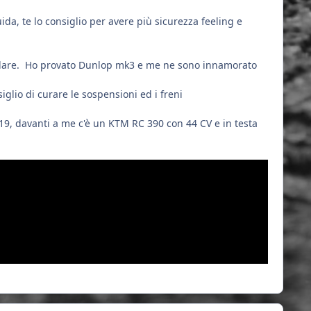
ida, te lo consiglio per avere più sicurezza feeling e
ellare. Ho provato Dunlop mk3 e me ne sono innamorato
iglio di curare le sospensioni ed i freni
19, davanti a me c'è un KTM RC 390 con 44 CV e in testa