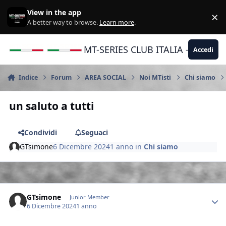
Vai al contenuto
View in the app
×
Di
A better way to browse.
Learn more
.
MT-SERIES CLUB ITALIA - Yamaha |
Accedi
Indice
Forum
AREA SOCIAL
Noi MTisti
Chi siamo
un saluto a tutti
Condividi
Seguaci
GTsimone
6 Dicembre 2024
1 anno
in
Chi siamo
Author stats
GTsimone
Junior Member
6 Dicembre 2024
1 anno