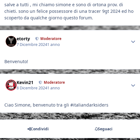
salve a tutti , mi chiamo simone e sono di ortona prov. di
chieti. sono un felice possessore di una tracer 9gt 2024 ed ho
scoperto da qualche giorno questo forum.
Author stats
etorty
Moderatore
7 Dicembre 2024
1 anno
Benvenuto!
Author stats
Kevin21
Moderatore
8 Dicembre 2024
1 anno
Ciao Simone, benvenuto tra gli #italiandarksiders
Condividi
Seguaci