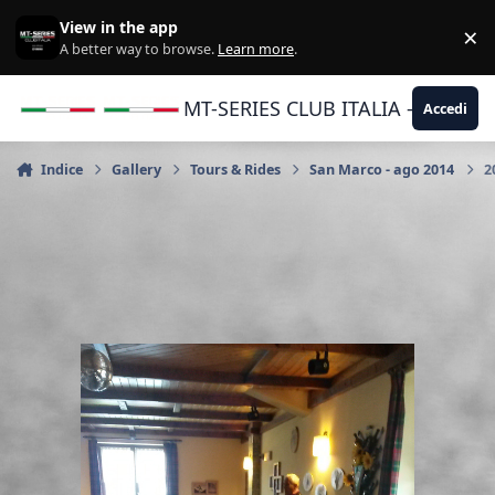
Vai al contenuto
View in the app
×
Di
A better way to browse.
Learn more
.
MT-SERIES CLUB ITALIA - Yamaha |
Accedi
Indice
Gallery
Tours & Rides
San Marco - ago 2014
2