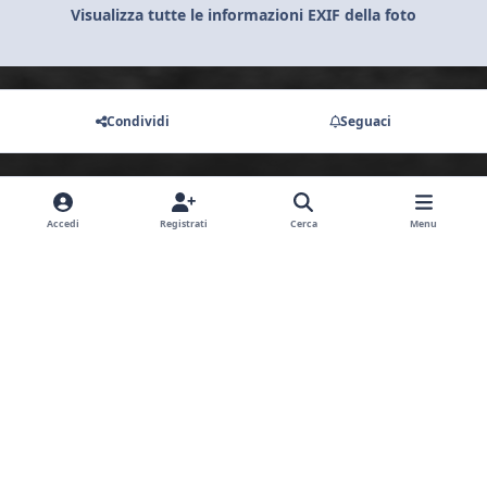
Visualizza tutte le informazioni EXIF della foto
Condividi
Seguaci
Non ci sono commenti da visualizzare.
Accedi
Registrati
Cerca
Menu
Light Mode
Dark Mode
System Preference
y
f
i
o
a
n
Lingua
Privacy Policy
Contattaci
Cookies
u
c
s
Moto Club MT-Series Club Italia a.s.d.
Powered by
Invision Community
t
e
t
u
b
a