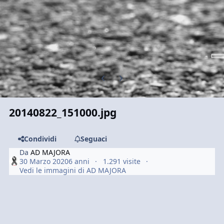
Previous carousel slide
Next carousel slide
20140822_151000.jpg
Condividi
Seguaci
Da
AD MAJORA
30 Marzo 2020
6 anni
1.291 visite
Vedi le immagini di AD MAJORA