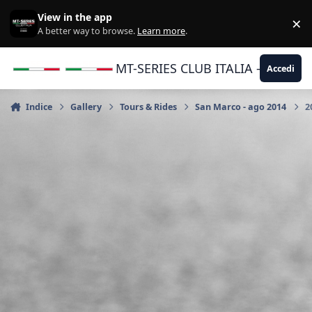
Vai al contenuto
View in the app
×
Di
A better way to browse.
Learn more
.
MT-SERIES CLUB ITALIA - Yamaha |
Accedi
Indice
Gallery
Tours & Rides
San Marco - ago 2014
2