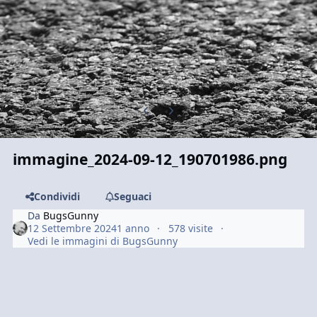
Previous carousel slide
Next carousel slide
immagine_2024-09-12_190701986.png
Condividi
Seguaci
Da
BugsGunny
12 Settembre 2024
1 anno
578 visite
Vedi le immagini di BugsGunny