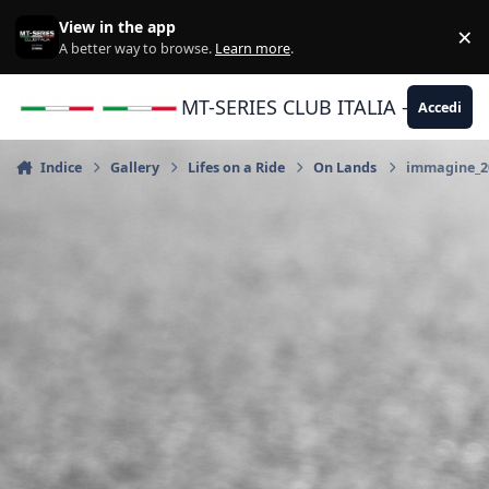
Vai al contenuto
View in the app
×
Di
A better way to browse.
Learn more
.
MT-SERIES CLUB ITALIA - Yamaha |
Accedi
Indice
Gallery
Lifes on a Ride
On Lands
immagine_20