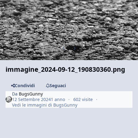
Previous carousel slide
Next carousel slide
immagine_2024-09-12_190830360.png
Condividi
Seguaci
Da
BugsGunny
12 Settembre 2024
1 anno
602 visite
Vedi le immagini di BugsGunny