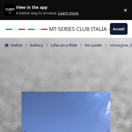
Vai al contenuto
View in the app
×
Di
A better way to browse.
Learn more
.
MT-SERIES CLUB ITALIA - Yamaha |
Accedi
Indice
Gallery
Lifes on a Ride
On Lands
immagine_20