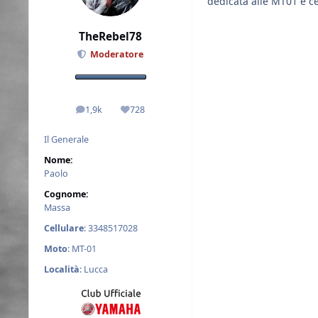
dedicata alle MT01 e ce
TheRebel78
Moderatore
1,9k
728
messaggi
Reputazione
Il Generale
Nome:
Paolo
Cognome:
Massa
Cellulare
: 3348517028
Moto
: MT-01
Località
: Lucca