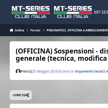
Vai al contenuto
MT-SER
Indice
Forum
PNEUMATICI, OFFICINA e ABBIGLIAMEN
(OFFICINA) Sospensioni - di
generale (tecnica, modifica
Pietro2
25 Maggio 2016
10 anni
in
Argomenti tecnici n
PRIMA PAGINA
PREC
1
2
3
4
5