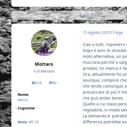
3 anni dopo...
15 Agosto 2025
15 Ago
Ciao a tutti, rispolver
Dopo 6 anni di onorato
moto alternativa, un po
muccona perché o salgo
Mottaro
provato, mi manca il fa
Full Member
Ora, attualmente ho un
ovunque, complice che v
419
60
messaggi
Reputazione
che tende comunque ad 
precaricare di più il 
Nome:
che può andar bene).
Marco
Quello a cui stavo pen
Cognome:
regolabile, in modo tal
.
La domanda è: potrebbe
differenza potrebbe es
Moto
: MT-10