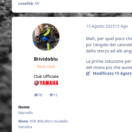
Località
: MI
15 Agosto 2025
15 Ago
Mah, per quel poco che
po' l'angolo del cannot
dello sterzo ad alti ang
Brividoblu
La prima soluzione per 
Socio Club
del mono più che aument
Modificato
15 Agost
78
15
messaggi
Reputazione
Nome:
Marcello
Moto
: XSR 900,Altro modello
Yamaha