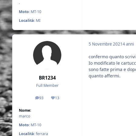
.
Moto
: MT-10
Località
: MI
5 Novembre 2021
4 anni
confermo quanto scrivi
Io modificato le cartuc
sono fatte prima e dopo
quanto affermi.
BR1234
Full Member
93
13
messaggi
Reputazione
Nome:
marco
Moto
: MT-10
Località
: ferrara