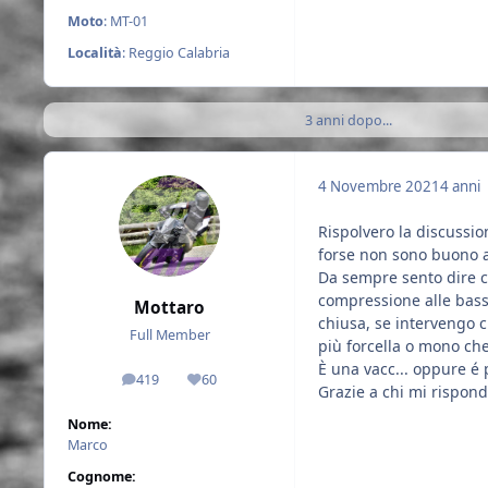
Moto
: MT-01
Località
: Reggio Calabria
3 anni dopo...
4 Novembre 2021
4 anni
Rispolvero la discussio
forse non sono buono a
Da sempre sento dire ch
compressione alle bass
Mottaro
chiusa, se intervengo c
Full Member
più forcella o mono che
È una vacc... oppure é
419
60
messaggi
Reputazione
Grazie a chi mi rispond
Nome:
Marco
Cognome: