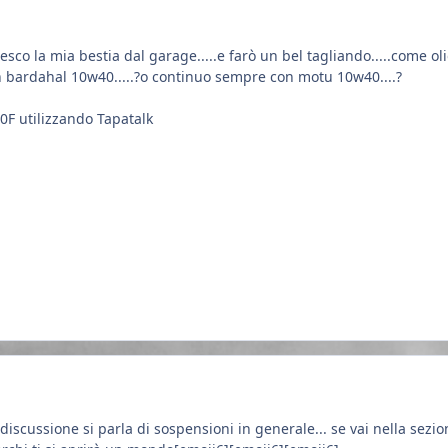
esco la mia bestia dal garage.....e farò un bel tagliando.....come ol
n bardahal 10w40.....?o continuo sempre con motu 10w40....?
0F utilizzando Tapatalk
scussione si parla di sospensioni in generale... se vai nella sezio