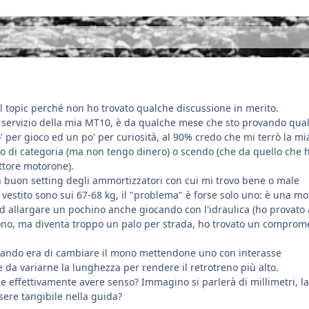
o il topic perché non ho trovato qualche discussione in merito.
 servizio della mia MT10, è da qualche mese che sto provando qua
' per gioco ed un po' per curiosità, al 90% credo che mi terrò la mi
 di categoria (ma non tengo dinero) o scendo (che da quello che 
ttore motorone).
 buon setting degli ammortizzatori con cui mi trovo bene o male
estito sono sui 67-68 kg, il "problema" è forse solo uno: è una mo
allargare un pochino anche giocando con l'idraulica (ho provato 
mono, ma diventa troppo un palo per strada, ho trovato un comprom
sando era di cambiare il mono mettendone uno con interasse
e da variarne la lunghezza per rendere il retrotreno più alto.
 effettivamente avere senso? Immagino si parlerà di millimetri, la
sere tangibile nella guida?