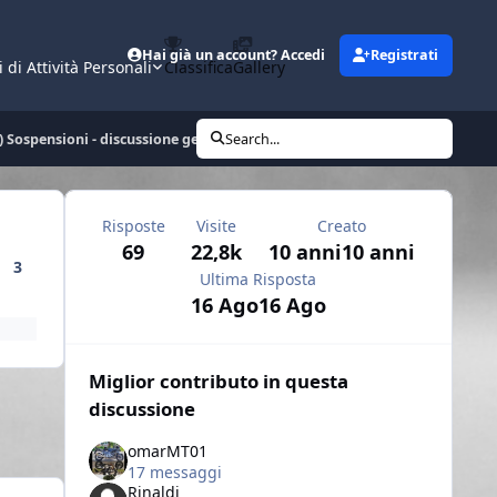
Hai già un account? Accedi
Registrati
i di Attività Personali
Classifica
Gallery
 Sospensioni - discussione generale (tecnica, modifica e regolazioni)
Search...
Risposte
Visite
Creato
69
22,8k
10 anni
10 anni
3
Ultima Risposta
16 Ago
16 Ago
Miglior contributo in questa
discussione
omarMT01
17 messaggi
Rinaldi