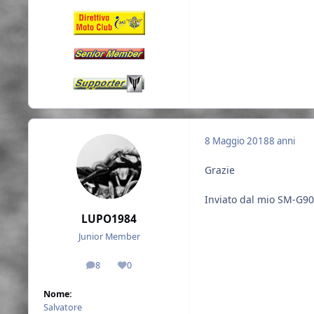
8 Maggio 2018
8 anni
Grazie
Inviato dal mio SM-G90
LUPO1984
Junior Member
8
0
messaggi
Reputazione
Nome:
Salvatore