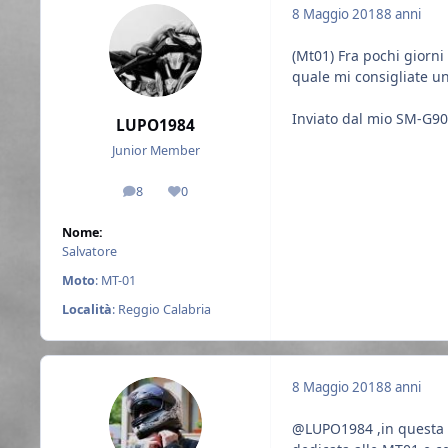
8 Maggio 2018
8 anni
(Mt01) Fra pochi giorni 
quale mi consigliate u
Inviato dal mio SM-G90
LUPO1984
Junior Member
8
0
messaggi
Reputazione
Nome:
Salvatore
Moto
: MT-01
Località
: Reggio Calabria
8 Maggio 2018
8 anni
@LUPO1984 ,in questa di