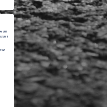
re un
iusura
one