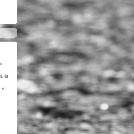
(o
sulla
 di