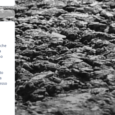
lche
a
ho
to
a
esso