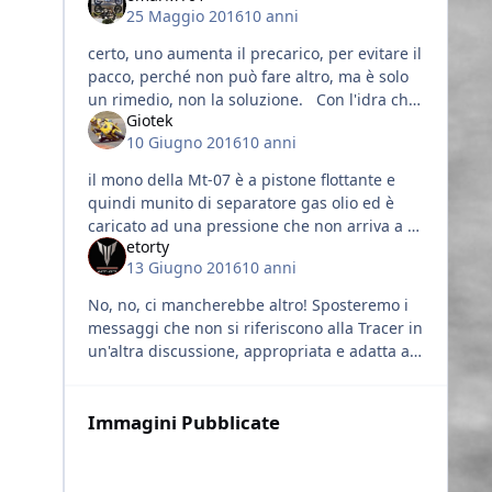
25 Maggio 2016
10 anni
certo, uno aumenta il precarico, per evitare il
pacco, perché non può fare altro, ma è solo
un rimedio, non la soluzione. Con l'idra che
Giotek
funziona puoi far fare alla molla il suo lavoro,
10 Giugno 2016
10 anni
reggere il
il mono della Mt-07 è a pistone flottante e
quindi munito di separatore gas olio ed è
caricato ad una pressione che non arriva a 4
etorty
bar.Per minimizzare uno dei problemi
13 Giugno 2016
10 anni
possibili nei mono che lavorano
No, no, ci mancherebbe altro! Sposteremo i
messaggi che non si riferiscono alla Tracer in
un'altra discussione, appropriata e adatta ad
ogni modello. Poco fa @TorqueMaster ed io
ci siamo confrontati
Immagini Pubblicate