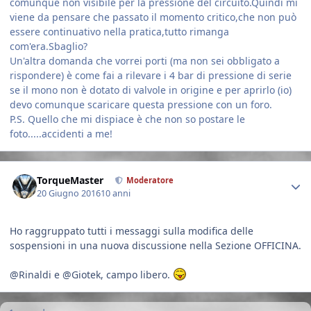
comunque non visibile per la pressione del circuito.Quindi mi
viene da pensare che passato il momento critico,che non può
essere continuativo nella pratica,tutto rimanga
com'era.Sbaglio?
Un'altra domanda che vorrei porti (ma non sei obbligato a
rispondere) è come fai a rilevare i 4 bar di pressione di serie
se il mono non è dotato di valvole in origine e per aprirlo (io)
devo comunque scaricare questa pressione con un foro.
P.S. Quello che mi dispiace è che non so postare le
foto.....accidenti a me!
Author stats
TorqueMaster
Moderatore
20 Giugno 2016
10 anni
Ho raggruppato tutti i messaggi sulla modifica delle
sospensioni in una nuova discussione nella Sezione OFFICINA.
@Rinaldi e @Giotek, campo libero.