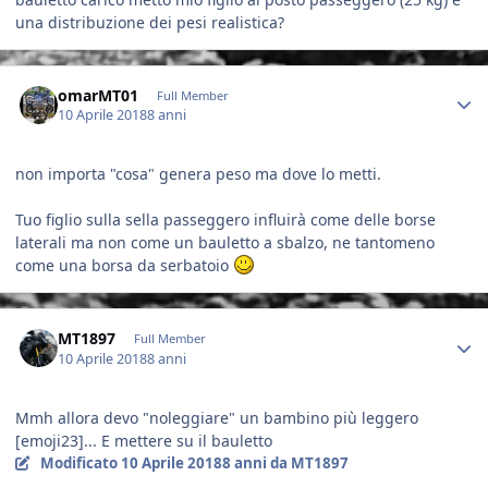
una distribuzione dei pesi realistica?
Author stats
omarMT01
Full Member
10 Aprile 2018
8 anni
non importa "cosa" genera peso ma dove lo metti.
Tuo figlio sulla sella passeggero influirà come delle borse
laterali ma non come un bauletto a sbalzo, ne tantomeno
come una borsa da serbatoio
Author stats
MT1897
Full Member
10 Aprile 2018
8 anni
Mmh allora devo "noleggiare" un bambino più leggero
[emoji23]... E mettere su il bauletto
Modificato
10 Aprile 2018
8 anni
da MT1897