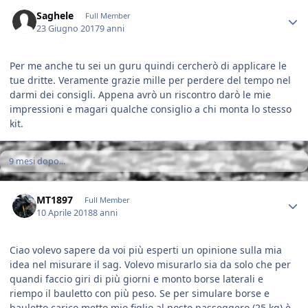
Author stats
Saghele
Full Member
23 Giugno 2017
9 anni
Per me anche tu sei un guru quindi cercherò di applicare le
tue dritte. Veramente grazie mille per perdere del tempo nel
darmi dei consigli. Appena avrò un riscontro darò le mie
impressioni e magari qualche consiglio a chi monta lo stesso
kit.
9 mesi dopo...
Author stats
MT1897
Full Member
10 Aprile 2018
8 anni
Ciao volevo sapere da voi più esperti un opinione sulla mia
idea nel misurare il sag. Volevo misurarlo sia da solo che per
quandi faccio giri di più giorni e monto borse laterali e
riempo il bauletto con più peso. Se per simulare borse e
bauletto carico metto mio figlio al posto passeggero (25 kg) è