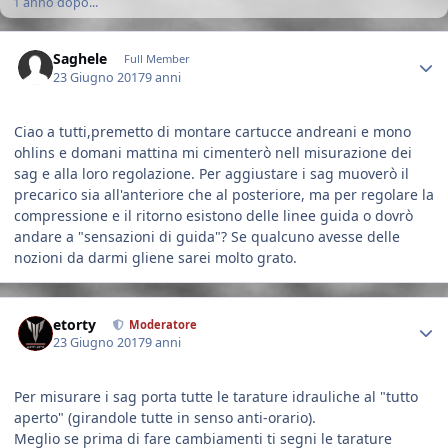
1 anno dopo...
Author stats
Saghele
Full Member
23 Giugno 2017
9 anni
Ciao a tutti,premetto di montare cartucce andreani e mono
ohlins e domani mattina mi cimenterò nell misurazione dei
sag e alla loro regolazione. Per aggiustare i sag muoverò il
precarico sia all'anteriore che al posteriore, ma per regolare la
compressione e il ritorno esistono delle linee guida o dovrò
andare a "sensazioni di guida"? Se qualcuno avesse delle
nozioni da darmi gliene sarei molto grato.
Author stats
etorty
Moderatore
23 Giugno 2017
9 anni
Per misurare i sag porta tutte le tarature idrauliche al "tutto
aperto" (girandole tutte in senso anti-orario).
Meglio se prima di fare cambiamenti ti segni le tarature