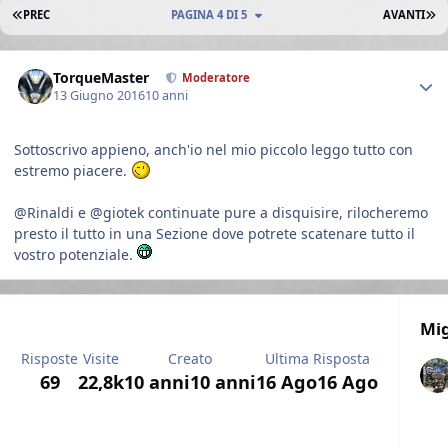
PRIMA PAGINA
U
PREC
PAGINA 4 DI 5
AVANTI
Author stats
TorqueMaster
Moderatore
13 Giugno 2016
10 anni
Sottoscrivo appieno, anch'io nel mio piccolo leggo tutto con
estremo piacere.
@Rinaldi e @giotek continuate pure a disquisire, rilocheremo
presto il tutto in una Sezione dove potrete scatenare tutto il
vostro potenziale.
Mig
Risposte
Visite
Creato
Ultima Risposta
69
22,8k
10 anni
10 anni
16 Ago
16 Ago