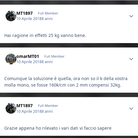
Author stats
MT1897
Full Member
10 Aprile 2018
8 anni
Hai ragione in effetti 25 kg vanno bene.
Author stats
omarMT01
Full Member
10 Aprile 2018
8 anni
Comunque la soluzione è quella, ora non so il k della vostra
molla mono, se fosse 160k/cm con 2 mm compensi 32kg.
Author stats
MT1897
Full Member
10 Aprile 2018
8 anni
Grazie appena ho rilevato i vari dati vi faccio sapere