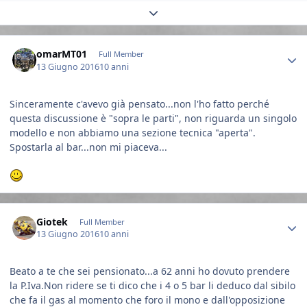
Expand topic overview
Author stats
omarMT01
Full Member
13 Giugno 2016
10 anni
Sinceramente c'avevo già pensato...non l'ho fatto perché
questa discussione è "sopra le parti", non riguarda un singolo
modello e non abbiamo una sezione tecnica "aperta".
Spostarla al bar...non mi piaceva...
Author stats
Giotek
Full Member
13 Giugno 2016
10 anni
Beato a te che sei pensionato...a 62 anni ho dovuto prendere
la P.Iva.Non ridere se ti dico che i 4 o 5 bar li deduco dal sibilo
che fa il gas al momento che foro il mono e dall'opposizione