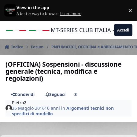
Vai al contenuto
View in the app
×
Di
A better way to browse.
Learn more
.
MT-SERIES CLUB ITALIA - Yamaha |
Accedi
Indice
Forum
PNEUMATICI, OFFICINA e ABBIGLIAMENTO 
(OFFICINA) Sospensioni - discussione
generale (tecnica, modifica e
regolazioni)
Condividi
Seguaci
3
Pietro2
25 Maggio 2016
10 anni
in
Argomenti tecnici non
specifici di modello