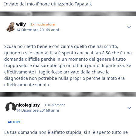
Inviato dal mio iPhone utilizzando Tapatalk
Author stats
willy
Ex moderatore
14 Dicembre 2016
9 anni
Scusa ho riletto bene e con calma quello che hai scritto,
quando ti si è spenta, ti si è spento anche il faro? Sò che è una
domanda difficile perchè in un momento del genere è tutto
troppo veloce ma sarebbe giá un ottimo punto di partenza. Se
effettivamente il taglio fosse arrivato dalla chiave la
diagnostica non potrebbe nulla proprio perchè la moto era
effettivamente spenta.
Author stats
nicolegiusy
Full Member
14 Dicembre 2016
9 anni
AUTORE
La tua domanda non è affatto stupida, si si è spento tutto ne