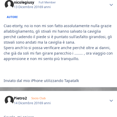
nicolegiusy
Full Member
13 Dicembre 2016
9 anni
AUTORE
Ciao etorty, no io non mi son fatto assolutamente nulla grazie
allabbigliamento, gli stivali mi hanno salvato la caviglia
perché cadendo il piede si è puntato sull'asfalto girandosi, gli
stovali sono andati ma la caviglia è sana.
Spero anch'io si possa verificare anche perché oltre ai danni,
che già da soli mi fan girare parecchio i ........ , ora viaggio con
apprensione e non mi sento più tranquillo.
Inviato dal mio iPhone utilizzando Tapatalk
Author stats
Pietro2
Socio Club
14 Dicembre 2016
9 anni