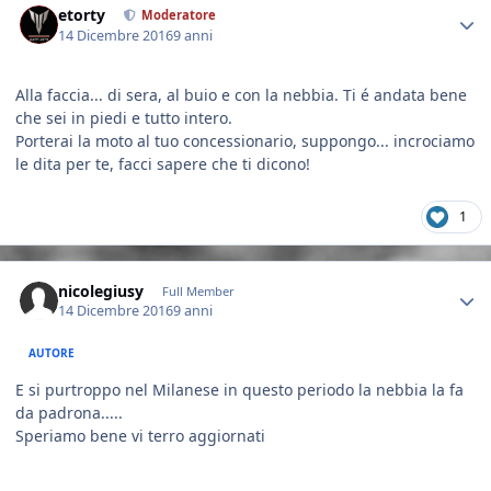
etorty
Moderatore
14 Dicembre 2016
9 anni
Alla faccia... di sera, al buio e con la nebbia. Ti é andata bene
che sei in piedi e tutto intero.
Porterai la moto al tuo concessionario, suppongo... incrociamo
le dita per te, facci sapere che ti dicono!
1
Author stats
nicolegiusy
Full Member
14 Dicembre 2016
9 anni
AUTORE
E si purtroppo nel Milanese in questo periodo la nebbia la fa
da padrona.....
Speriamo bene vi terro aggiornati