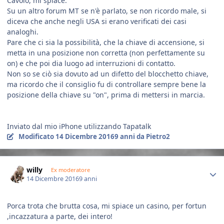
Cavolo, mi spiace.
Su un altro forum MT se n'è parlato, se non ricordo male, si
diceva che anche negli USA si erano verificati dei casi
analoghi.
Pare che ci sia la possibilità, che la chiave di accensione, si
metta in una posizione non corretta (non perfettamente su
on) e che poi dia luogo ad interruzioni di contatto.
Non so se ciò sia dovuto ad un difetto del blocchetto chiave,
ma ricordo che il consiglio fu di controllare sempre bene la
posizione della chiave su "on", prima di mettersi in marcia.
Inviato dal mio iPhone utilizzando Tapatalk
Modificato
14 Dicembre 2016
9 anni
da Pietro2
Author stats
willy
Ex moderatore
14 Dicembre 2016
9 anni
Porca trota che brutta cosa, mi spiace un casino, per fortun
,incazzatura a parte, dei intero!