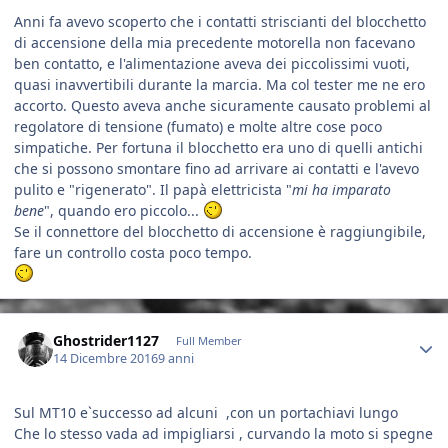
Anni fa avevo scoperto che i contatti striscianti del blocchetto
di accensione della mia precedente motorella non facevano
ben contatto, e l'alimentazione aveva dei piccolissimi vuoti,
quasi inavvertibili durante la marcia. Ma col tester me ne ero
accorto. Questo aveva anche sicuramente causato problemi al
regolatore di tensione (fumato) e molte altre cose poco
simpatiche. Per fortuna il blocchetto era uno di quelli antichi
che si possono smontare fino ad arrivare ai contatti e l'avevo
pulito e "rigenerato". Il papà elettricista "
mi ha imparato
bene
", quando ero piccolo...
Se il connettore del blocchetto di accensione è raggiungibile,
fare un controllo costa poco tempo.
Author stats
Ghostrider1127
Full Member
14 Dicembre 2016
9 anni
Sul MT10 e`successo ad alcuni ,con un portachiavi lungo
Che lo stesso vada ad impigliarsi , curvando la moto si spegne