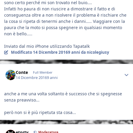
sono certo perché mi son trovato nel buio....
Infatti ho paura di non riuscire a dimostrare il fatto e di
conseguenza oltre a non risolvere il problema è rischiare che
la cosa si ripeta di tenermi anche i danni..... Viaggiare con la
paura che la moto si possa spegnere in qualsiasi momento
non è bello.....
Inviato dal mio iPhone utilizzando Tapatalk
Modificato
14 Dicembre 2016
9 anni
da nicolegiusy
Author stats
Conte
Full Member
14 Dicembre 2016
9 anni
anche a me una volta soltanto è successo che si spegnesse
senza preavviso...
però non si è più ripetuta sta cosa...
Author stats
etorty
Moderatore