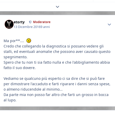
Expand topic overview
Author stats
etorty
Moderatore
13 Dicembre 2016
9 anni
Ma por**....
Credo che collegando la diagnostica si possano vedere gli
stalli, ed eventuali anomalie che possono aver causato questo
spegnimento.
Spero che tu non ti sia fatto nulla e che l'abbigliamento abbia
fatto il suo dovere.
Vediamo se qualcuno più esperto ci sa dire che si può fare
per dimostrare l'accaduto e farti riparare i danni senza spese,
o almeno riducendole al minimo...
Da parte mia non posso far altro che farti un grosso in bocca
al lupo.
Author stats