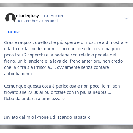
Author stats
nicolegiusy
Full Member
14 Dicembre 2016
9 anni
AUTORE
Grazie ragazzi, quello che più spero è di riuscire a dimostrare
il fatto e rifarmi dei danni.... non ho idea dei costi ma poco
poco tra i 2 coperchi e la pedana con relativo pedale del
freno, un bilanciere e la leva del freno anteriore, non credo
che la cifra sia irrisoria..... ovviamente senza contare
abbigliamento
Comunque questa cosa è pericolosa e non poco, io mi son
trovato alle 22:00 al buio totale con in più la nebbia.....
Roba da andarsi a ammazzare
Inviato dal mio iPhone utilizzando Tapatalk
Author stats