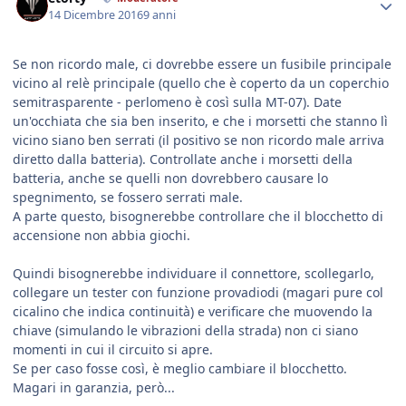
14 Dicembre 2016
9 anni
Se non ricordo male, ci dovrebbe essere un fusibile principale
vicino al relè principale (quello che è coperto da un coperchio
semitrasparente - perlomeno è così sulla MT-07). Date
un'occhiata che sia ben inserito, e che i morsetti che stanno lì
vicino siano ben serrati (il positivo se non ricordo male arriva
diretto dalla batteria). Controllate anche i morsetti della
batteria, anche se quelli non dovrebbero causare lo
spegnimento, se fossero serrati male.
A parte questo, bisognerebbe controllare che il blocchetto di
accensione non abbia giochi.
Quindi bisognerebbe individuare il connettore, scollegarlo,
collegare un tester con funzione provadiodi (magari pure col
cicalino che indica continuità) e verificare che muovendo la
chiave (simulando le vibrazioni della strada) non ci siano
momenti in cui il circuito si apre.
Se per caso fosse così, è meglio cambiare il blocchetto.
Magari in garanzia, però...