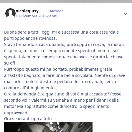
Author stats
nicolegiusy
Full Member
13 Dicembre 2016
9 anni
Buona sera a tutti, oggi mi è successa una cosa assurda e
purtroppo anche rovinosa.
Stavo tornando a casa quando, purtroppo in curva, la moto si
è spenta, mi non si è semplicemente spento il motore, si è
spenta totalmente come se qualcuno avesse girato la chiave
su off.
Purtroppo questo mi ha portato, probabilmente grazie
all'asfalto bagnato, a fare una bella scivolata. Niente di grave
ma carter motore destro e pedana destra rovinati, senza
contare all'abbigliamento.
Ora la domanda è, a qualcuno di voi è mai accaduto? Posso
secondo voi rivalermi su yamaha almeno per i danni della
moto? Ma soprattutto come dimostro lo spegnimento
improvviso?
Grazie in anticipo a tutti