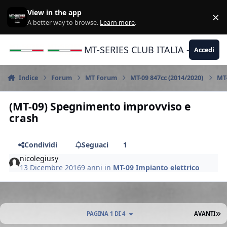
Vai al contenuto
View in the app
×
Di
A better way to browse.
Learn more
.
MT-SERIES CLUB ITALIA - Yamaha |
Accedi
Indice
Forum
MT Forum
MT-09 847cc (2014/2020)
MT-
(MT-09) Spegnimento improvviso e
crash
Condividi
Seguaci
1
nicolegiusy
13 Dicembre 2016
9 anni
in
MT-09 Impianto elettrico
U
PAGINA 1 DI 4
AVANTI