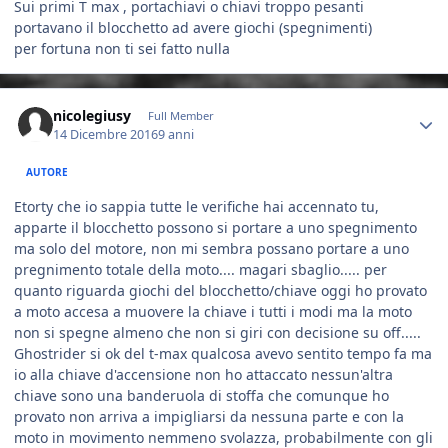
Sui primi T max , portachiavi o chiavi troppo pesanti
portavano il blocchetto ad avere giochi (spegnimenti)
per fortuna non ti sei fatto nulla
Author stats
nicolegiusy
Full Member
14 Dicembre 2016
9 anni
AUTORE
Etorty che io sappia tutte le verifiche hai accennato tu,
apparte il blocchetto possono si portare a uno spegnimento
ma solo del motore, non mi sembra possano portare a uno
pregnimento totale della moto.... magari sbaglio..... per
quanto riguarda giochi del blocchetto/chiave oggi ho provato
a moto accesa a muovere la chiave i tutti i modi ma la moto
non si spegne almeno che non si giri con decisione su off.....
Ghostrider si ok del t-max qualcosa avevo sentito tempo fa ma
io alla chiave d'accensione non ho attaccato nessun'altra
chiave sono una banderuola di stoffa che comunque ho
provato non arriva a impigliarsi da nessuna parte e con la
moto in movimento nemmeno svolazza, probabilmente con gli