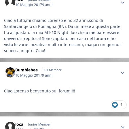
10 Maggio 2017
9 anni
Ciao a tutti,mi chiamo Lorenzo e ho 32 anni,sono di
Santarcangelo di Romagna (RN). Da un mese a questa parte
ho acquistato la mia MT-10 Night fluo che a me pare essere
davvero strepitosa! Sono capitato per caso nel forum e ho
visto le varie iniziative molto interessanti, magari un giorno ci
si becca in giro! Ciao!
Author stats
Bumblebee
Full Member
10 Maggio 2017
9 anni
Ciao Lorenzo benvenuto sul forum!!!!
1
Author stats
loca
Junior Member