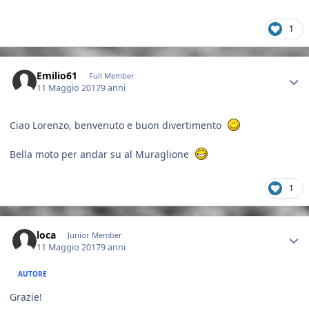
1
Author stats
Emilio61
Full Member
11 Maggio 2017
9 anni
Ciao Lorenzo, benvenuto e buon divertimento
Bella moto per andar su al Muraglione
1
Author stats
loca
Junior Member
11 Maggio 2017
9 anni
AUTORE
Grazie!