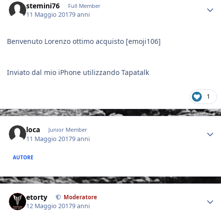
stemini76
Full Member
11 Maggio 2017
9 anni
Benvenuto Lorenzo ottimo acquisto [emoji106]
Inviato dal mio iPhone utilizzando Tapatalk
1
Author stats
loca
Junior Member
11 Maggio 2017
9 anni
AUTORE
Author stats
etorty
Moderatore
12 Maggio 2017
9 anni