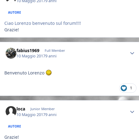
10 Maggio 2017
9 anni
AUTORE
Ciao Lorenzo benvenuto sul forum!!!!
Grazie!
Author stats
fabius1969
Full Member
10 Maggio 2017
9 anni
Benvenuto Lorenzo
1
Author stats
loca
Junior Member
10 Maggio 2017
9 anni
AUTORE
Grazie!