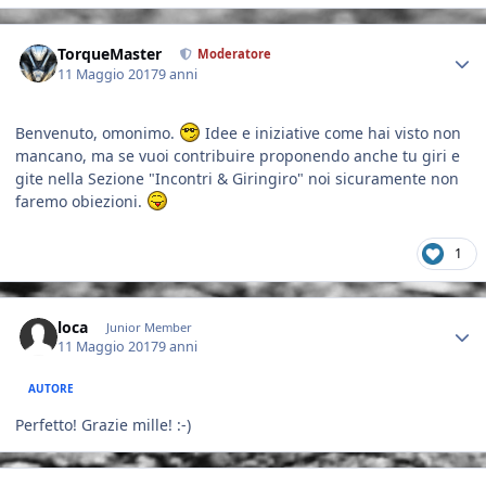
Author stats
TorqueMaster
Moderatore
11 Maggio 2017
9 anni
Benvenuto, omonimo.
Idee e iniziative come hai visto non
mancano, ma se vuoi contribuire proponendo anche tu giri e
gite nella Sezione "Incontri & Giringiro" noi sicuramente non
faremo obiezioni.
1
Author stats
loca
Junior Member
11 Maggio 2017
9 anni
AUTORE
Perfetto! Grazie mille! :-)
Author stats