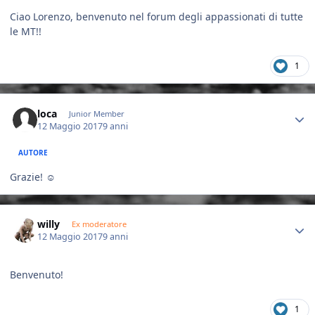
Ciao Lorenzo, benvenuto nel forum degli appassionati di tutte
le MT!!
1
Author stats
loca
Junior Member
12 Maggio 2017
9 anni
AUTORE
Grazie! ☺
Author stats
willy
Ex moderatore
12 Maggio 2017
9 anni
Benvenuto!
1