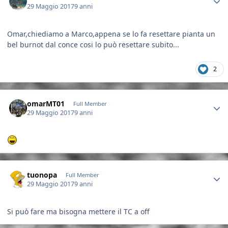
29 Maggio 2017
9 anni
Omar,chiediamo a Marco,appena se lo fa resettare pianta un
bel burnot dal conce cosi lo può resettare subito...
2
Author stats
omarMT01
Full Member
29 Maggio 2017
9 anni
Author stats
tuonopa
Full Member
29 Maggio 2017
9 anni
Si può fare ma bisogna mettere il TC a off