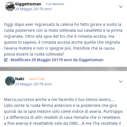
Giggettoman
Full Member
28 Maggio 2017
9 anni
Oggi dopo aver ingrassato la catena ho fatto girare a vuoto la
ruota posteriore con la moto sollevata sul cavalletto e la prima
ingranata. Oltre alla spia del tcs che è rimasta accesa, ma
questo lo sapevo, è rimasta accesa anche quella che segnala
l'avaria motore e non si spegne più. Possibile che la causa
possa essere la ruota sollevata?
Modificato
29 Maggio 2017
9 anni
da Giggettoman
Author stats
Naki
Socio Club
29 Maggio 2017
9 anni
Marco,successo anche a me facendo il tuo stesso lavoro....
L'abs sente la ruota ferma anteriore e la posteriore che gira
quindi da la spia motore solo come indice di avaria. Purtroppo
( a differenza di altri modelli di casa Yamaha che si resettano
a fine avaria) è resettabile solo da OBD....A me l'ha resettata il