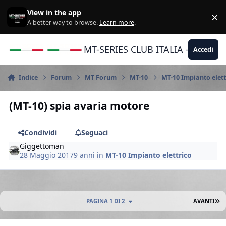
Vai al contenuto
View in the app
×
Di
A better way to browse.
Learn more
.
MT-SERIES CLUB ITALIA - Yamaha |
Accedi
Indice
Forum
MT Forum
MT-10
MT-10 Impianto elett
(MT-10) spia avaria motore
Condividi
Seguaci
Giggettoman
28 Maggio 2017
9 anni
in
MT-10 Impianto elettrico
U
PAGINA 1 DI 2
AVANTI
Author stats