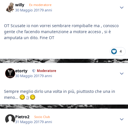
willy
Ex moderatore
30 Maggio 2017
9 anni
OT Scusate io non vorrei sembrare rompiballe ma , conosco
gente che facendo manutenzione a motore acceso , si è
amputata un dito. Fine OT
4
Author stats
etorty
Moderatore
30 Maggio 2017
9 anni
Sempre meglio dirlo una volta in più, piuttosto che una in
meno...
;)
Author stats
Pietro2
Socio Club
31 Maggio 2017
9 anni