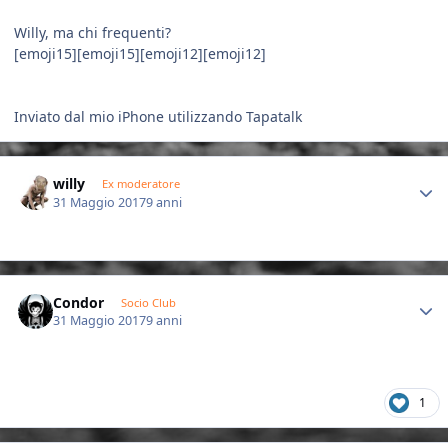
Willy, ma chi frequenti?
[emoji15][emoji15][emoji12][emoji12]
Inviato dal mio iPhone utilizzando Tapatalk
Author stats
willy
Ex moderatore
31 Maggio 2017
9 anni
Author stats
Condor
Socio Club
31 Maggio 2017
9 anni
1