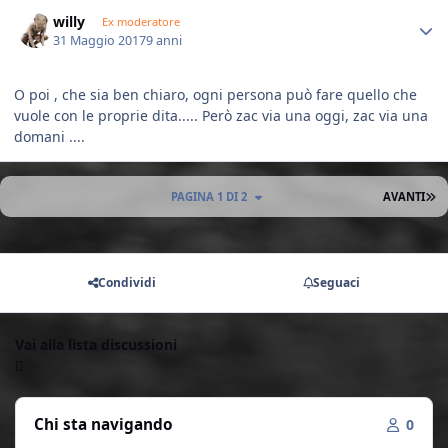
Author stats
willy
Ex moderatore
31 Maggio 2017
9 anni
O poi , che sia ben chiaro, ogni persona può fare quello che
vuole con le proprie dita..... Però zac via una oggi, zac via una
domani ....
U
PAGINA 1 DI 2
AVANTI
Condividi
Seguaci
Vai alla lista discussioni
Chi sta navigando
0