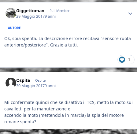
Author stats
Giggettoman
Full Member
29 Maggio 2017
9 anni
AUTORE
Ok, spia spenta. La descrizione errore recitava "sensore ruota
anteriore/posteriore". Grazie a tutti.
1
Ospite
Ospite
30 Maggio 2017
9 anni
Mi confermate quindi che se disattivo il TCS, metto la moto sui
cavalletti per la manutenzione e
accendo la moto (mettendola in marcia) la spia del motore
rimane spenta?
Author stats