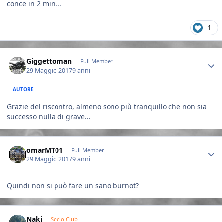
conce in 2 min...
1
Author stats
Giggettoman
Full Member
29 Maggio 2017
9 anni
AUTORE
Grazie del riscontro, almeno sono più tranquillo che non sia
successo nulla di grave...
Author stats
omarMT01
Full Member
29 Maggio 2017
9 anni
Quindi non si può fare un sano burnot?
Author stats
Naki
Socio Club