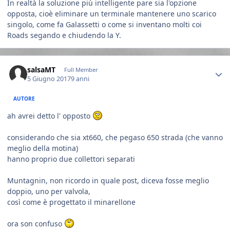
In realtà la soluzione più intelligente pare sia l'opzione
opposta, cioè eliminare un terminale mantenere uno scarico
singolo, come fa Galassetti o come si inventano molti coi
Roads segando e chiudendo la Y.
Author stats
salsaMT
Full Member
5 Giugno 2017
9 anni
AUTORE
ah avrei detto l' opposto
considerando che sia xt660, che pegaso 650 strada (che vanno
meglio della motina)
hanno proprio due collettori separati
Muntagnin, non ricordo in quale post, diceva fosse meglio
doppio, uno per valvola,
così come è progettato il minarellone
ora son confuso