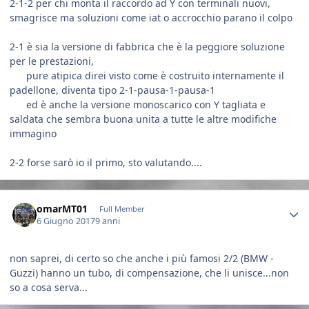
2-1-2 per chi monta il raccordo ad Y con terminali nuovi,
smagrisce ma soluzioni come iat o accrocchio parano il colpo
2-1 è sia la versione di fabbrica che è la peggiore soluzione
per le prestazioni,
pure atipica direi visto come è costruito internamente il
padellone, diventa tipo 2-1-pausa-1-pausa-1
ed è anche la versione monoscarico con Y tagliata e
saldata che sembra buona unita a tutte le altre modifiche
immagino
2-2 forse sarò io il primo, sto valutando....
Author stats
omarMT01
Full Member
6 Giugno 2017
9 anni
non saprei, di certo so che anche i più famosi 2/2 (BMW -
Guzzi) hanno un tubo, di compensazione, che li unisce...non
so a cosa serva...