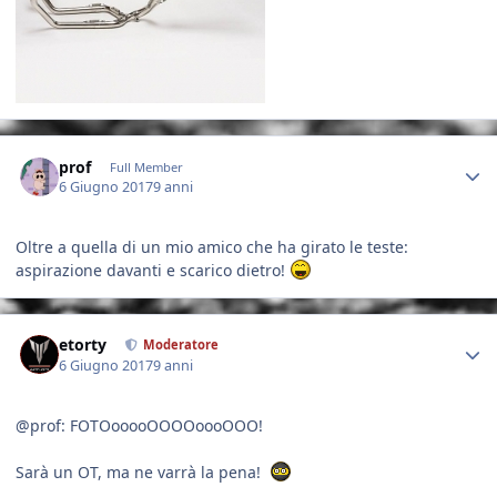
Author stats
prof
Full Member
6 Giugno 2017
9 anni
Oltre a quella di un mio amico che ha girato le teste:
aspirazione davanti e scarico dietro!
Author stats
etorty
Moderatore
6 Giugno 2017
9 anni
@prof: FOTOooooOOOOoooOOO!
Sarà un OT, ma ne varrà la pena!