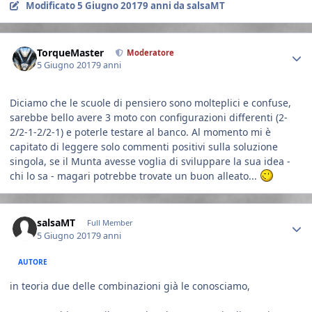
Modificato
5 Giugno 2017
9 anni
da salsaMT
Author stats
TorqueMaster
Moderatore
5 Giugno 2017
9 anni
Diciamo che le scuole di pensiero sono molteplici e confuse,
sarebbe bello avere 3 moto con configurazioni differenti (2-
2/2-1-2/2-1) e poterle testare al banco. Al momento mi è
capitato di leggere solo commenti positivi sulla soluzione
singola, se il Munta avesse voglia di sviluppare la sua idea -
chi lo sa - magari potrebbe trovate un buon alleato...
Author stats
salsaMT
Full Member
5 Giugno 2017
9 anni
AUTORE
in teoria due delle combinazioni già le conosciamo,