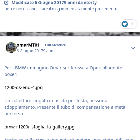
Modificato
6 Giugno 2017
9 anni
da etorty
non è necessario citare il msg immediatamente precedente
1
Author stats
omarMT01
Full Member
6 Giugno 2017
9 anni
Per i BMW immagino Omar si riferisse all'ipercollaudato
boxer:
1200-gs-eng-4.jpg
Un collettore singolo in uscita per testa, nessuno
sdoppiamento. Presente il tubo di compensazione a metà
percorso.
bmw-r1200r-sfoglia-la-gallery.jpg
Anche se sulla stessa tipologia di motore sono state utilizzate