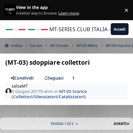
Vai al contenuto
View in the app
×
Di
A better way to browse.
Learn more
.
MT-SERIES CLUB ITALIA - Yamaha |
Accedi
Indice
Forum
MT Forum
MT-03 660cc
MT-03 Scarico (
(MT-03) sdoppiare collettori
Condividi
Seguaci
1
salsaMT
3 Giugno 2017
9 anni
in
MT-03 Scarico
(Collettori/Silenziatori/Catalizzatori)
U
PAGINA 1 DI 2
AVANTI