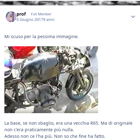
Author stats
prof
Full Member
6 Giugno 2017
9 anni
Mi scuso per la pessima immagine.
La base, se non sbaglio, era una vecchia R65. Ma di originale
non c'era praticamente più nulla.
Adesso non ce l'ha più. Non so che fine ha fatto.