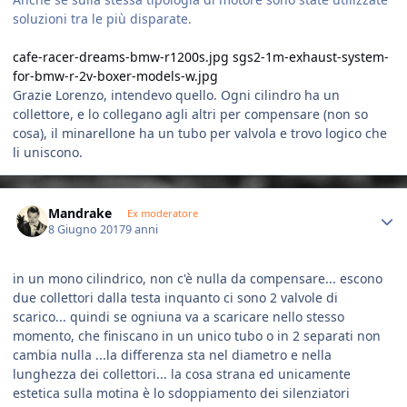
soluzioni tra le più disparate.
cafe-racer-dreams-bmw-r1200s.jpg
sgs2-1m-exhaust-system-
for-bmw-r-2v-boxer-models-w.jpg
Grazie Lorenzo, intendevo quello. Ogni cilindro ha un
collettore, e lo collegano agli altri per compensare (non so
cosa), il minarellone ha un tubo per valvola e trovo logico che
li uniscono.
Author stats
Mandrake
Ex moderatore
8 Giugno 2017
9 anni
in un mono cilindrico, non c'è nulla da compensare... escono
due collettori dalla testa inquanto ci sono 2 valvole di
scarico... quindi se ogniuna va a scaricare nello stesso
momento, che finiscano in un unico tubo o in 2 separati non
cambia nulla ...la differenza sta nel diametro e nella
lunghezza dei collettori... la cosa strana ed unicamente
estetica sulla motina è lo sdoppiamento dei silenziatori