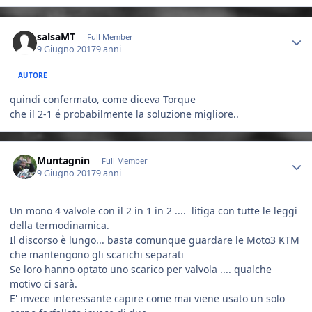
Author stats
salsaMT
Full Member
9 Giugno 2017
9 anni
AUTORE
quindi confermato, come diceva Torque
che il 2-1 é probabilmente la soluzione migliore..
Author stats
Muntagnin
Full Member
9 Giugno 2017
9 anni
Un mono 4 valvole con il 2 in 1 in 2 .... litiga con tutte le leggi
della termodinamica.
Il discorso è lungo... basta comunque guardare le Moto3 KTM
che mantengono gli scarichi separati
Se loro hanno optato uno scarico per valvola .... qualche
motivo ci sarà.
E' invece interessante capire come mai viene usato un solo