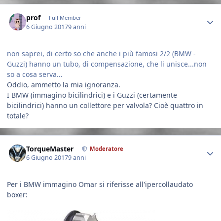
Author stats
prof
Full Member
6 Giugno 2017
9 anni
non saprei, di certo so che anche i più famosi 2/2 (BMW -
Guzzi) hanno un tubo, di compensazione, che li unisce...non
so a cosa serva...
Oddio, ammetto la mia ignoranza.
I BMW (immagino bicilindrici) e i Guzzi (certamente
bicilindrici) hanno un collettore per valvola? Cioè quattro in
totale?
Author stats
TorqueMaster
Moderatore
6 Giugno 2017
9 anni
Per i BMW immagino Omar si riferisse all'ipercollaudato
boxer: