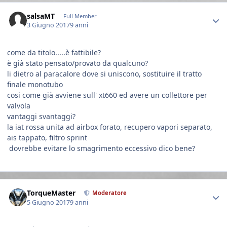
Author stats
salsaMT
Full Member
3 Giugno 2017
9 anni
come da titolo.....è fattibile?
è già stato pensato/provato da qualcuno?
li dietro al paracalore dove si uniscono, sostituire il tratto
finale monotubo
cosi come già avviene sull' xt660 ed avere un collettore per
valvola
vantaggi svantaggi?
la iat rossa unita ad airbox forato, recupero vapori separato,
ais tappato, filtro sprint
dovrebbe evitare lo smagrimento eccessivo dico bene?
Author stats
TorqueMaster
Moderatore
5 Giugno 2017
9 anni