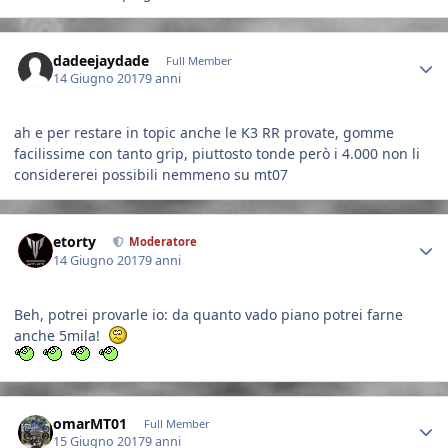
Author stats
dadeejaydade
Full Member
14 Giugno 2017
9 anni
ah e per restare in topic anche le K3 RR provate, gomme
facilissime con tanto grip, piuttosto tonde però i 4.000 non li
considererei possibili nemmeno su mt07
Author stats
etorty
Moderatore
14 Giugno 2017
9 anni
Beh, potrei provarle io: da quanto vado piano potrei farne
anche 5mila!
Author stats
omarMT01
Full Member
15 Giugno 2017
9 anni