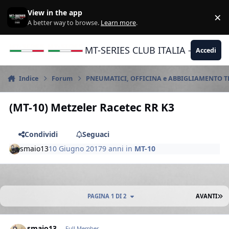
Vai al contenuto
View in the app
×
Di
A better way to browse.
Learn more
.
MT-SERIES CLUB ITALIA - Yamaha |
Accedi
Indice
Forum
PNEUMATICI, OFFICINA e ABBIGLIAMENTO 
(MT-10) Metzeler Racetec RR K3
Condividi
Seguaci
smaio13
10 Giugno 2017
9 anni
in
MT-10
U
PAGINA 1 DI 2
AVANTI
Author stats
smaio13
Full Member