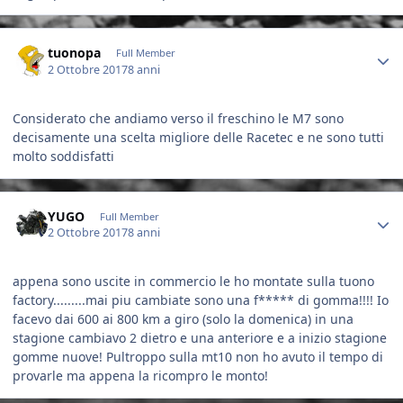
Author stats
tuonopa
Full Member
2 Ottobre 2017
8 anni
Considerato che andiamo verso il freschino le M7 sono
decisamente una scelta migliore delle Racetec e ne sono tutti
molto soddisfatti
Author stats
YUGO
Full Member
2 Ottobre 2017
8 anni
appena sono uscite in commercio le ho montate sulla tuono
factory.........mai piu cambiate sono una f***** di gomma!!!! Io
facevo dai 600 ai 800 km a giro (solo la domenica) in una
stagione cambiavo 2 dietro e una anteriore e a inizio stagione
gomme nuove! Pultroppo sulla mt10 non ho avuto il tempo di
provarle ma appena la ricompro le monto!