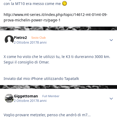
con la MT10 era messo come me
http://www.mt-series.it/index.php/topic/14612-mt-01mt-09-
prova-michelin-power-rs/page-1
Author stats
Pietro2
Socio Club
2 Ottobre 2017
8 anni
X come ho visto che le utilizzi tu, le K3 ti dureranno 3000 km.
Segui il consiglio di Omar.
Inviato dal mio iPhone utilizzando Tapatalk
Author stats
Giggettoman
Full Member
2 Ottobre 2017
8 anni
Voglio provare metzeler, penso che andrò di m7...