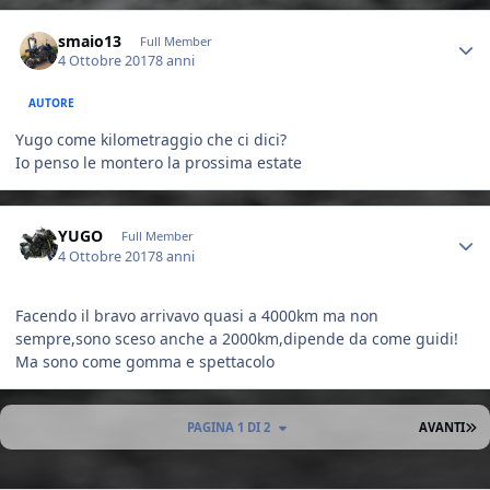
Author stats
smaio13
Full Member
4 Ottobre 2017
8 anni
AUTORE
Yugo come kilometraggio che ci dici?
Io penso le montero la prossima estate
Author stats
YUGO
Full Member
4 Ottobre 2017
8 anni
Facendo il bravo arrivavo quasi a 4000km ma non
sempre,sono sceso anche a 2000km,dipende da come guidi!
Ma sono come gomma e spettacolo
U
PAGINA 1 DI 2
AVANTI