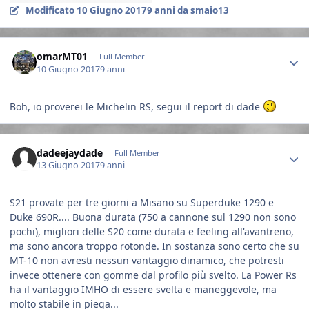
Modificato
10 Giugno 2017
9 anni
da smaio13
Author stats
omarMT01
Full Member
10 Giugno 2017
9 anni
Boh, io proverei le Michelin RS, segui il report di dade
Author stats
dadeejaydade
Full Member
13 Giugno 2017
9 anni
S21 provate per tre giorni a Misano su Superduke 1290 e
Duke 690R.... Buona durata (750 a cannone sul 1290 non sono
pochi), migliori delle S20 come durata e feeling all'avantreno,
ma sono ancora troppo rotonde. In sostanza sono certo che su
MT-10 non avresti nessun vantaggio dinamico, che potresti
invece ottenere con gomme dal profilo più svelto. La Power Rs
ha il vantaggio IMHO di essere svelta e maneggevole, ma
molto stabile in piega...