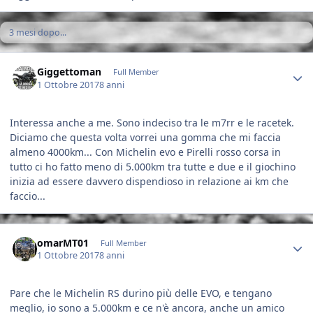
3 mesi dopo...
Author stats
Giggettoman
Full Member
1 Ottobre 2017
8 anni
Interessa anche a me. Sono indeciso tra le m7rr e le racetek.
Diciamo che questa volta vorrei una gomma che mi faccia
almeno 4000km... Con Michelin evo e Pirelli rosso corsa in
tutto ci ho fatto meno di 5.000km tra tutte e due e il giochino
inizia ad essere davvero dispendioso in relazione ai km che
faccio...
Author stats
omarMT01
Full Member
1 Ottobre 2017
8 anni
Pare che le Michelin RS durino più delle EVO, e tengano
meglio, io sono a 5.000km e ce n'è ancora, anche un amico