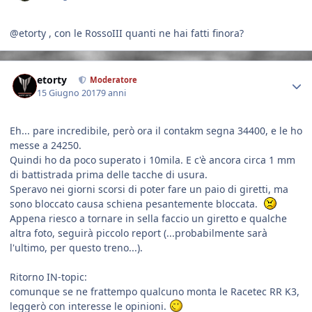
@etorty , con le RossoIII quanti ne hai fatti finora?
Author stats
etorty
Moderatore
15 Giugno 2017
9 anni
Eh... pare incredibile, però ora il contakm segna 34400, e le ho
messe a 24250.
Quindi ho da poco superato i 10mila. E c'è ancora circa 1 mm
di battistrada prima delle tacche di usura.
Speravo nei giorni scorsi di poter fare un paio di giretti, ma
sono bloccato causa schiena pesantemente bloccata.
Appena riesco a tornare in sella faccio un giretto e qualche
altra foto, seguirà piccolo report (...probabilmente sarà
l'ultimo, per questo treno...).
Ritorno IN-topic:
comunque se ne frattempo qualcuno monta le Racetec RR K3,
leggerò con interesse le opinioni.