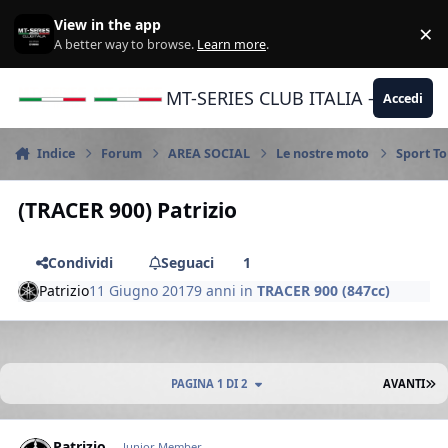
Vai al contenuto
View in the app
×
Di
A better way to browse.
Learn more
.
MT-SERIES CLUB ITALIA - Yamaha |
Accedi
Indice
Forum
AREA SOCIAL
Le nostre moto
Sport To
(TRACER 900) Patrizio
Condividi
Seguaci
1
Patrizio
11 Giugno 2017
9 anni
in
TRACER 900 (847cc)
U
PAGINA 1 DI 2
AVANTI
Author stats
Patrizio
Junior Member