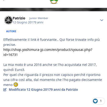
Author stats
Patrizio
Junior Member
12 Giugno 2017
9 anni
AUTORE
Effettivamente il link è fuorviante.. Qui forse trovate info più
precise.
http://shop.yoshimura-jp.com/en/product/syousai.php?
id=16731
La mia moto è una 2016 anche se l'ho acquistata nel 2017,
quindi Euro3.
Per quel che riguarda il prezzo non capisco perchè riportino
una cifra così alta, dal momento che l'ho pagato decisamente
meno
Modificato
12 Giugno 2017
9 anni
da Patrizio
1