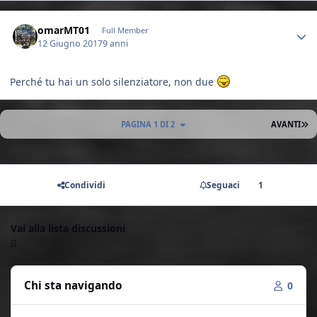
Author stats
omarMT01
Full Member
12 Giugno 2017
9 anni
Perché tu hai un solo silenziatore, non due
U
PAGINA 1 DI 2
AVANTI
Condividi
Seguaci
1
Vai alla lista discussioni
Chi sta navigando
0