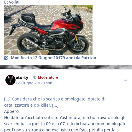
Et voilà!
Modificato
12 Giugno 2017
9 anni
da Patrizio
Author stats
etorty
Moderatore
12 Giugno 2017
9 anni
[...] Considera che lo scarico è omologato, dotato di
catalizzatore e db-killer. [...]
Apperò.
Ho dato un'occhiata sul sito Yoshimura, ma ho trovato solo gli
scarichi bassi (per la 09 e la 07, e li dichiarano non omologati
per l'uso su strada e ad esclusivo uso Race). Nulla per la