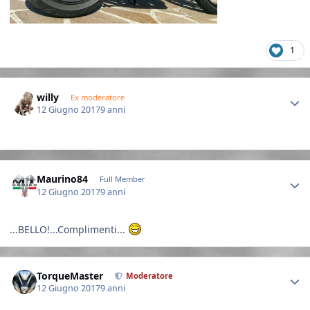
1
Author stats
willy
Ex moderatore
12 Giugno 2017
9 anni
Author stats
Maurino84
Full Member
12 Giugno 2017
9 anni
...BELLO!...Complimenti...
Author stats
TorqueMaster
Moderatore
12 Giugno 2017
9 anni