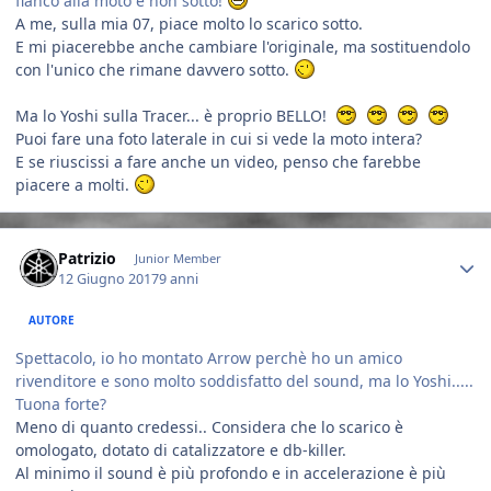
fianco alla moto e non sotto!
A me, sulla mia 07, piace molto lo scarico sotto.
E mi piacerebbe anche cambiare l'originale, ma sostituendolo
con l'unico che rimane davvero sotto.
Ma lo Yoshi sulla Tracer... è proprio BELLO!
Puoi fare una foto laterale in cui si vede la moto intera?
E se riuscissi a fare anche un video, penso che farebbe
piacere a molti.
Author stats
Patrizio
Junior Member
12 Giugno 2017
9 anni
AUTORE
Spettacolo, io ho montato Arrow perchè ho un amico
rivenditore e sono molto soddisfatto del sound, ma lo Yoshi.....
Tuona forte?
Meno di quanto credessi.. Considera che lo scarico è
omologato, dotato di catalizzatore e db-killer.
Al minimo il sound è più profondo e in accelerazione è più