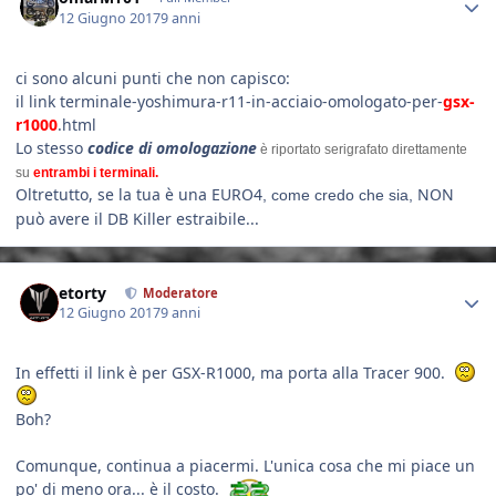
12 Giugno 2017
9 anni
ci sono alcuni punti che non capisco:
il link terminale-yoshimura-r11-in-acciaio-omologato-per-
gsx-
r1000
.html
Lo stesso
codice di omologazione
è riportato serigrafato direttamente
su
entrambi i terminali.
Oltretutto, se la tua è una EURO4
NON
, come credo che sia,
può avere il DB Killer estraibile...
Author stats
etorty
Moderatore
12 Giugno 2017
9 anni
In effetti il link è per GSX-R1000, ma porta alla Tracer 900.
Boh?
Comunque, continua a piacermi. L'unica cosa che mi piace un
po' di meno ora... è il costo.