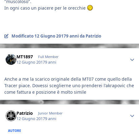
"muscoloso".
In ogni caso un piacere per le orecchie
Modificato
12 Giugno 2017
9 anni
da Patrizio
Author stats
MT1897
Full Member
12 Giugno 2017
9 anni
Anche a me la scarico originale della MT07 come quello della
Tracer piace. Dovessi sceglierne uno prenderei l'akrapovic che
come fattura e posizione è molto simile
Author stats
Patrizio
Junior Member
12 Giugno 2017
9 anni
AUTORE