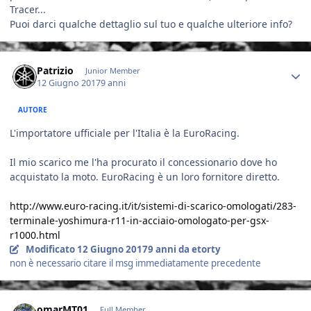
Tracer...
Puoi darci qualche dettaglio sul tuo e qualche ulteriore info?
Author stats
Patrizio
Junior Member
12 Giugno 2017
9 anni
AUTORE
L'importatore ufficiale per l'Italia è la EuroRacing.
Il mio scarico me l'ha procurato il concessionario dove ho
acquistato la moto. EuroRacing è un loro fornitore diretto.
http://www.euro-racing.it/it/sistemi-di-scarico-omologati/283-
terminale-yoshimura-r11-in-acciaio-omologato-per-gsx-
r1000.html
Modificato
12 Giugno 2017
9 anni
da etorty
non è necessario citare il msg immediatamente precedente
Author stats
omarMT01
Full Member