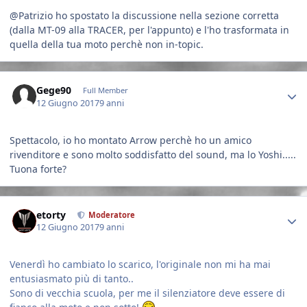
@Patrizio ho spostato la discussione nella sezione corretta
(dalla MT-09 alla TRACER, per l'appunto) e l'ho trasformata in
quella della tua moto perchè non in-topic.
Author stats
Gege90
Full Member
12 Giugno 2017
9 anni
Spettacolo, io ho montato Arrow perchè ho un amico
rivenditore e sono molto soddisfatto del sound, ma lo Yoshi.....
Tuona forte?
Author stats
etorty
Moderatore
12 Giugno 2017
9 anni
Venerdì ho cambiato lo scarico, l'originale non mi ha mai
entusiasmato più di tanto..
Sono di vecchia scuola, per me il silenziatore deve essere di