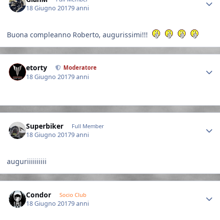
18 Giugno 2017
9 anni
Buona compleanno Roberto, augurissimi!!!
Author stats
etorty
Moderatore
18 Giugno 2017
9 anni
Author stats
Superbiker
Full Member
18 Giugno 2017
9 anni
auguriiiiiiiiii
Author stats
Condor
Socio Club
18 Giugno 2017
9 anni