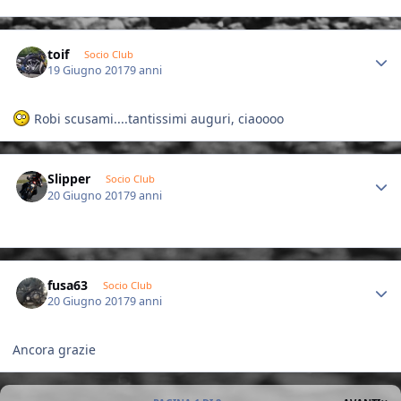
Author stats
toif
Socio Club
19 Giugno 2017
9 anni
Robi scusami....tantissimi auguri, ciaoooo
Author stats
Slipper
Socio Club
20 Giugno 2017
9 anni
Author stats
fusa63
Socio Club
20 Giugno 2017
9 anni
Ancora grazie