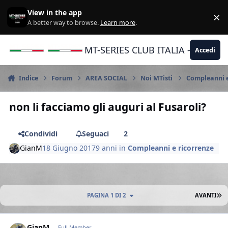
Vai al contenuto
View in the app
×
Di
A better way to browse.
Learn more
.
MT-SERIES CLUB ITALIA - Yamaha |
Accedi
Indice
Forum
AREA SOCIAL
Noi MTisti
Compleanni e
non li facciamo gli auguri al Fusaroli?
Condividi
Seguaci
2
GianM
18 Giugno 2017
9 anni
in
Compleanni e ricorrenze
U
PAGINA 1 DI 2
AVANTI
Author stats
GianM
Full Member