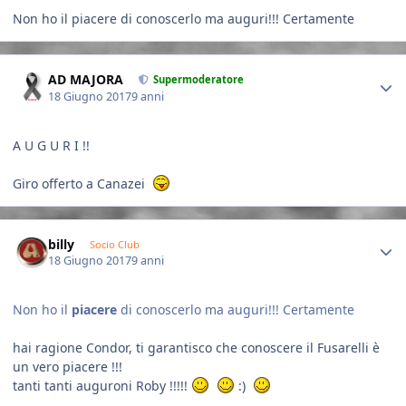
Non ho il piacere di conoscerlo ma auguri!!! Certamente
Author stats
AD MAJORA
Supermoderatore
18 Giugno 2017
9 anni
A U G U R I !!
Giro offerto a Canazei
Author stats
billy
Socio Club
18 Giugno 2017
9 anni
Non ho il
piacere
di conoscerlo ma auguri!!! Certamente
hai ragione Condor, ti garantisco che conoscere il Fusarelli è
un vero piacere !!!
tanti tanti auguroni Roby !!!!!
:)