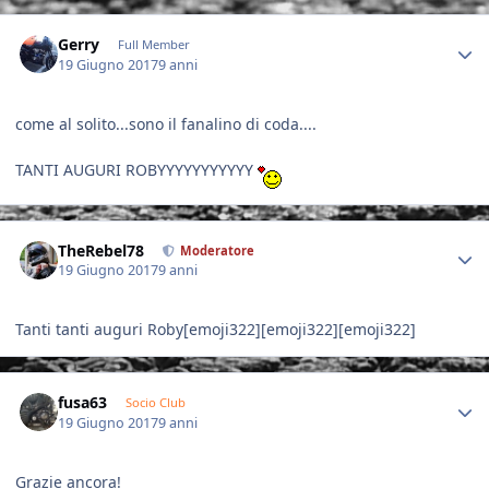
Author stats
Gerry
Full Member
19 Giugno 2017
9 anni
come al solito...sono il fanalino di coda....
TANTI AUGURI ROBYYYYYYYYYYY
Author stats
TheRebel78
Moderatore
19 Giugno 2017
9 anni
Tanti tanti auguri Roby[emoji322][emoji322][emoji322]
Author stats
fusa63
Socio Club
19 Giugno 2017
9 anni
Grazie ancora!