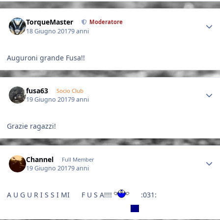
Author stats
TorqueMaster
Moderatore
18 Giugno 2017
9 anni
Auguroni grande Fusa!!
Author stats
fusa63
Socio Club
19 Giugno 2017
9 anni
Grazie ragazzi!
Author stats
Channel
Full Member
19 Giugno 2017
9 anni
A U G U R I S S I MI F U S A!!!!
:031: