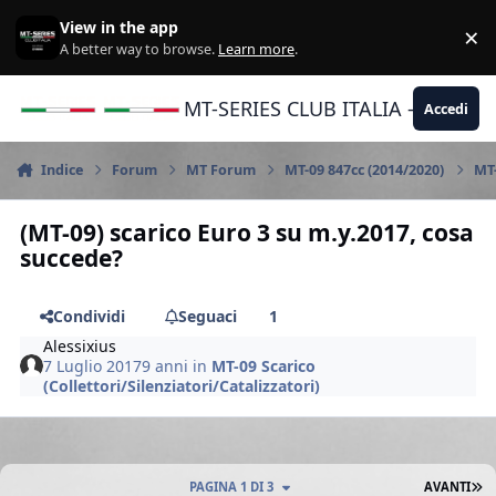
Vai al contenuto
View in the app
×
Di
A better way to browse.
Learn more
.
MT-SERIES CLUB ITALIA - Yamaha |
Accedi
Indice
Forum
MT Forum
MT-09 847cc (2014/2020)
MT-
(MT-09) scarico Euro 3 su m.y.2017, cosa
succede?
Condividi
Seguaci
1
Alessixius
7 Luglio 2017
9 anni
in
MT-09 Scarico
(Collettori/Silenziatori/Catalizzatori)
U
PAGINA 1 DI 3
AVANTI