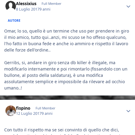
Alessixius
Full Member
8 Luglio 2017
9 anni
AUTORE
Omar, lo so, quello è un termine che uso per prendere in giro
il mio amico, tutto qui..anzi, mi scuso se ho offeso qualcuno,
l'ho fatto in buona fede e anche io ammiro e rispetto il lavoro
delle forze dell'ordine..
Gerribs, si, andare in giro senza db killer è illegale, ma
modificarlo internamente e poi rimontarlo (fissandolo con un
bullone, al posto della saldatura), è una modifica
assolutamente semplice e impossibile da rilevare ad occhio
umano..!
Author stats
fispino
Full Member
12 Luglio 2017
9 anni
Con tutto il rispetto ma se sei convinto di quello che dici,