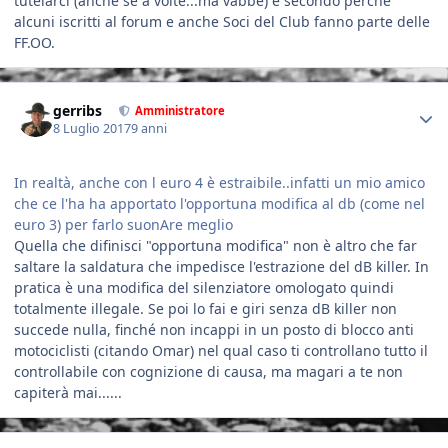
tutelarci (anche se a volte...ma vabbè) e secondo perché
alcuni iscritti al forum e anche Soci del Club fanno parte delle
FF.OO.
Author stats
gerribs
Amministratore
8 Luglio 2017
9 anni
In realtà, anche con l euro 4 è estraibile..infatti un mio amico
che ce l'ha ha apportato l'opportuna modifica al db (come nel
euro 3) per farlo suonAre meglio
Quella che difinisci "opportuna modifica" non è altro che far
saltare la saldatura che impedisce l'estrazione del dB killer. In
pratica è una modifica del silenziatore omologato quindi
totalmente illegale. Se poi lo fai e giri senza dB killer non
succede nulla, finché non incappi in un posto di blocco anti
motociclisti (citando Omar) nel qual caso ti controllano tutto il
controllabile con cognizione di causa, ma magari a te non
capiterà mai......
Author stats