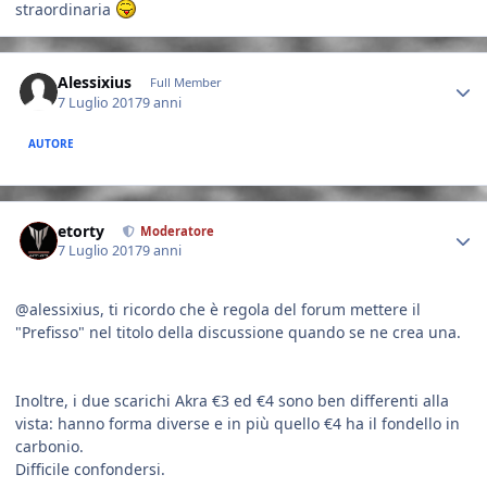
straordinaria
Author stats
Alessixius
Full Member
7 Luglio 2017
9 anni
AUTORE
Author stats
etorty
Moderatore
7 Luglio 2017
9 anni
@alessixius, ti ricordo che è regola del forum mettere il
"Prefisso" nel titolo della discussione quando se ne crea una.
Inoltre, i due scarichi Akra €3 ed €4 sono ben differenti alla
vista: hanno forma diverse e in più quello €4 ha il fondello in
carbonio.
Difficile confondersi.