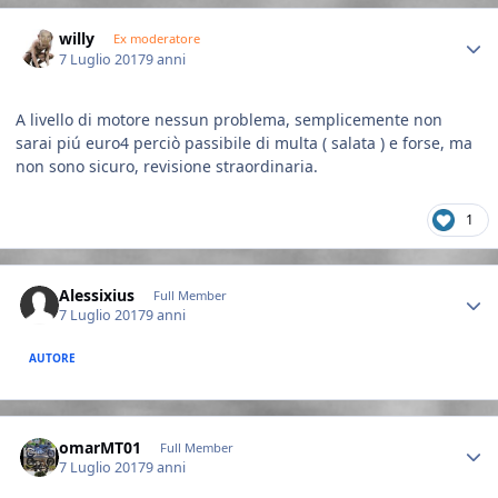
Author stats
willy
Ex moderatore
7 Luglio 2017
9 anni
A livello di motore nessun problema, semplicemente non
sarai piú euro4 perciò passibile di multa ( salata ) e forse, ma
non sono sicuro, revisione straordinaria.
1
Author stats
Alessixius
Full Member
7 Luglio 2017
9 anni
AUTORE
Author stats
omarMT01
Full Member
7 Luglio 2017
9 anni