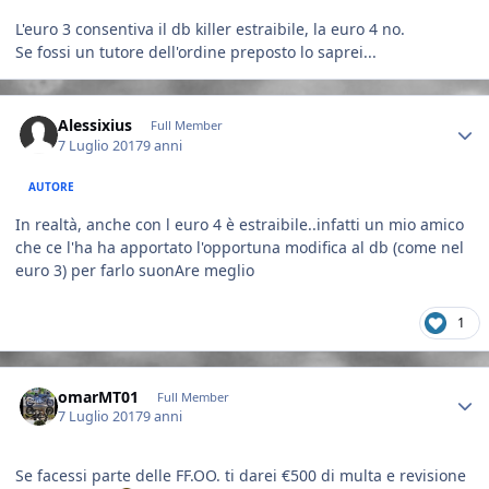
L'euro 3 consentiva il db killer estraibile, la euro 4 no.
Se fossi un tutore dell'ordine preposto lo saprei...
Author stats
Alessixius
Full Member
7 Luglio 2017
9 anni
AUTORE
In realtà, anche con l euro 4 è estraibile..infatti un mio amico
che ce l'ha ha apportato l'opportuna modifica al db (come nel
euro 3) per farlo suonAre meglio
1
Author stats
omarMT01
Full Member
7 Luglio 2017
9 anni
Se facessi parte delle FF.OO. ti darei €500 di multa e revisione