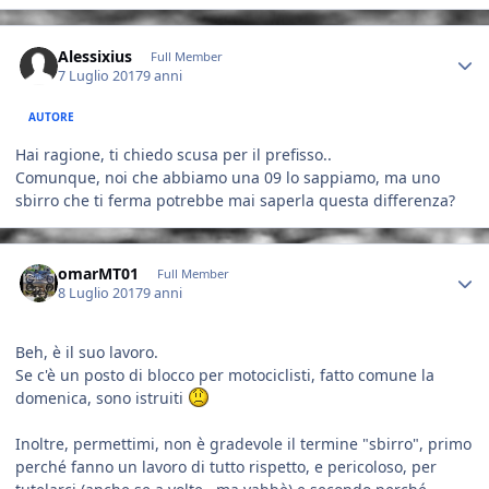
Author stats
Alessixius
Full Member
7 Luglio 2017
9 anni
AUTORE
Hai ragione, ti chiedo scusa per il prefisso..
Comunque, noi che abbiamo una 09 lo sappiamo, ma uno
sbirro che ti ferma potrebbe mai saperla questa differenza?
Author stats
omarMT01
Full Member
8 Luglio 2017
9 anni
Beh, è il suo lavoro.
Se c'è un posto di blocco per motociclisti, fatto comune la
domenica, sono istruiti
Inoltre, permettimi, non è gradevole il termine "sbirro", primo
perché fanno un lavoro di tutto rispetto, e pericoloso, per