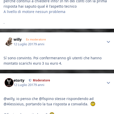
perché continui a chiedere info? In fin dei conti con la prima
risposta hai saputo qual è l'aspetto tecnico
A livello di motore nessun problema
.
Author stats
willy
Ex moderatore
12 Luglio 2017
9 anni
Sí sono convinto. Poi confermeranno gli utenti che hanno
montato scarichi euro 3 su euro 4.
Author stats
etorty
Moderatore
12 Luglio 2017
9 anni
@willy, io penso che @fispino stesse rispondendo ad
@Alessixius, portando la tua risposta a convalida.