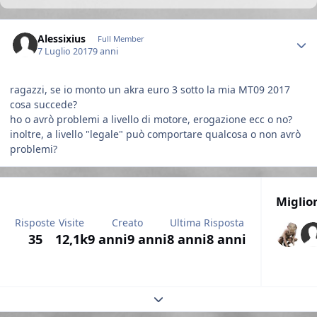
Author stats
Alessixius
Full Member
7 Luglio 2017
9 anni
ragazzi, se io monto un akra euro 3 sotto la mia MT09 2017
cosa succede?
ho o avrò problemi a livello di motore, erogazione ecc o no?
inoltre, a livello "legale" può comportare qualcosa o non avrò
problemi?
Miglio
Risposte
Visite
Creato
Ultima Risposta
35
12,1k
9 anni
9 anni
8 anni
8 anni
Expand topic overview