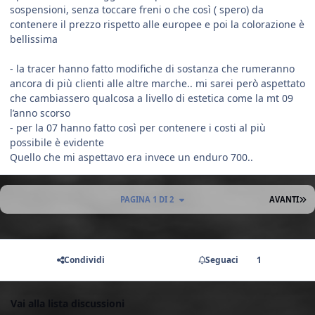
sospensioni, senza toccare freni o che così ( spero) da
contenere il prezzo rispetto alle europee e poi la colorazione è
bellissima
- la tracer hanno fatto modifiche di sostanza che rumeranno
ancora di più clienti alle altre marche.. mi sarei però aspettato
che cambiassero qualcosa a livello di estetica come la mt 09
l’anno scorso
- per la 07 hanno fatto così per contenere i costi al più
possibile è evidente
Quello che mi aspettavo era invece un enduro 700..
U
PAGINA 1 DI 2
AVANTI
Condividi
Seguaci
1
Vai alla lista discussioni