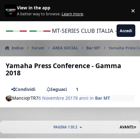
Vai al contenuto
View in the app
×
Di
A better way to browse.
Learn more
.
MT-SERIES CLUB ITALIA - Yamaha |
Accedi
Indice
Forum
AREA SOCIAL
Bar MT
Yamaha Press C
Yamaha Press Conference - Gamma
2018
Condividi
Seguaci
1
MancioJrTR7
6 Novembre 2017
8 anni
in
Bar MT
U
PAGINA 1 DI 2
AVANTI