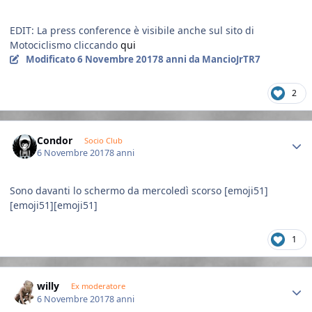
EDIT: La press conference è visibile anche sul sito di
Motociclismo cliccando
qui
Modificato
6 Novembre 2017
8 anni
da MancioJrTR7
2
Author stats
Condor
Socio Club
6 Novembre 2017
8 anni
Sono davanti lo schermo da mercoledì scorso [emoji51]
[emoji51][emoji51]
1
Author stats
willy
Ex moderatore
6 Novembre 2017
8 anni