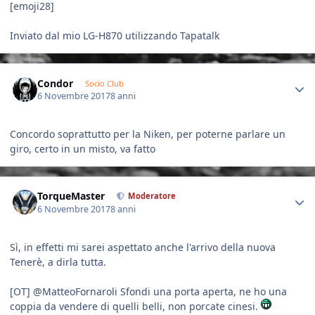
[emoji28]
Inviato dal mio LG-H870 utilizzando Tapatalk
Author stats
Condor
Socio Club
6 Novembre 2017
8 anni
Concordo soprattutto per la Niken, per poterne parlare un
giro, certo in un misto, va fatto
Author stats
TorqueMaster
Moderatore
6 Novembre 2017
8 anni
Sì, in effetti mi sarei aspettato anche l'arrivo della nuova
Tenerè, a dirla tutta.
[OT] @MatteoFornaroli Sfondi una porta aperta, ne ho una
coppia da vendere di quelli belli, non porcate cinesi.