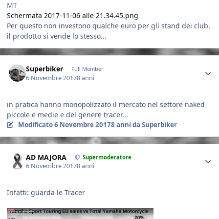
MT
Schermata 2017-11-06 alle 21.34.45.png
Per questo non investono qualche euro per gli stand dei club,
il prodotto si vende lo stesso...
Author stats
Superbiker
Full Member
6 Novembre 2017
8 anni
in pratica hanno monopolizzato il mercato nel settore naked
piccole e medie e del genere tracer...
Modificato
6 Novembre 2017
8 anni
da Superbiker
Author stats
AD MAJORA
Supermoderatore
6 Novembre 2017
8 anni
Infatti: guarda le Tracer