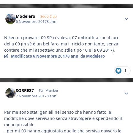
Author stats
Modelero
Socio Club
6 Novembre 2017
8 anni
Niken da provare, 09 SP ci voleva, 07 imbruttita con il faro
della 09 (in sé è un bel faro, ma il riciclo non tanto, senza
contare che mi aspettavo uno stile tipo 10 e la 09 2017).
Modificato
6 Novembre 2017
8 anni
da Modelero
1
Author stats
SORRE87
Full Member
7 Novembre 2017
8 anni
Per me sono stati geniali nel senso che hanno fatto le
modifiche dove servivano senza stravolgere e spendendo il
meno possibile:
- per mt 09 hanno aggiustato quello che serviva davvero le