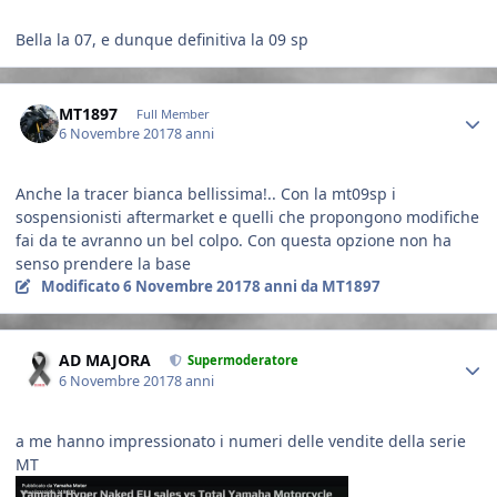
Bella la 07, e dunque definitiva la 09 sp
Author stats
MT1897
Full Member
6 Novembre 2017
8 anni
Anche la tracer bianca bellissima!.. Con la mt09sp i
sospensionisti aftermarket e quelli che propongono modifiche
fai da te avranno un bel colpo. Con questa opzione non ha
senso prendere la base
Modificato
6 Novembre 2017
8 anni
da MT1897
Author stats
AD MAJORA
Supermoderatore
6 Novembre 2017
8 anni
a me hanno impressionato i numeri delle vendite della serie
MT