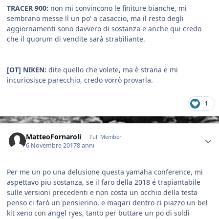
TRACER 900:
non mi convincono le finiture bianche, mi
sembrano messe lì un po' a casaccio, ma il resto degli
aggiornamenti sono davvero di sostanza e anche qui credo
che il quorum di vendite sarà strabiliante.
[OT] NIKEN:
dite quello che volete, ma è strana e mi
incuriosisce parecchio, credo vorrò provarla.
1
Author stats
MatteoFornaroli
Full Member
6 Novembre 2017
8 anni
Per me un po una delusione questa yamaha conference, mi
aspettavo piu sostanza, se il faro della 2018 é trapiantabile
sulle versioni precedenti e non costa un occhio della testa
penso ci farò un pensierino, e magari dentro ci piazzo un bel
kit xeno con angel ryes, tanto per buttare un po di soldi