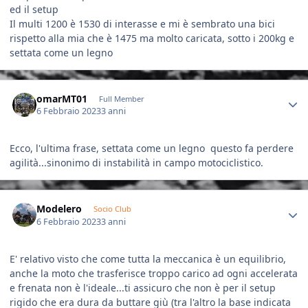
ed il setup
Il multi 1200 è 1530 di interasse e mi è sembrato una bici
rispetto alla mia che è 1475 ma molto caricata, sotto i 200kg e
settata come un legno
Author stats
omarMT01
Full Member
6 Febbraio 2023
3 anni
Ecco, l'ultima frase, settata come un legno questo fa perdere
agilità...sinonimo di instabilità in campo motociclistico.
Author stats
Modelero
Socio Club
6 Febbraio 2023
3 anni
E' relativo visto che come tutta la meccanica è un equilibrio,
anche la moto che trasferisce troppo carico ad ogni accelerata
e frenata non è l'ideale...ti assicuro che non è per il setup
rigido che era dura da buttare giù (tra l'altro la base indicata