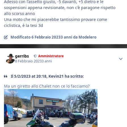
Adesso con l'assetto giusto, -5 davanti, +5 dietro e le
sospensioni appena revisionate, non c'è paragone rispetto
allo scorso anno
Una moto che mi piacerebbe tantissimo provare come
ciclistica, è la tesi 3d
Modificato
6 Febbraio 2023
3 anni
da Modelero
Author stats
gerribs
Amministratore
8 Febbraio 2023
3 anni
Il 5/2/2023 at 20:18, Kevin21 ha scritto:
Ma un giretto allo Chalet non ce lo facciamo?