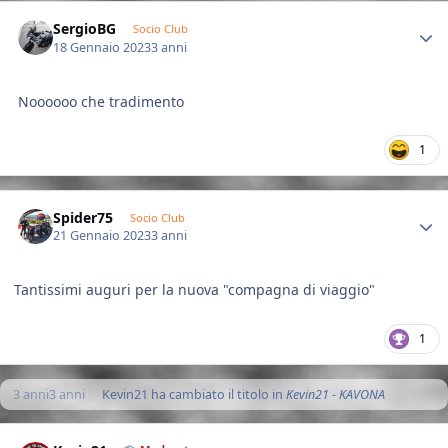
Author stats
SergioBG
Socio Club
18 Gennaio 2023
3 anni
Noooooo che tradimento
1
Author stats
Spider75
Socio Club
21 Gennaio 2023
3 anni
Tantissimi auguri per la nuova "compagna di viaggio"
1
3 anni
3 anni
Kevin21
ha cambiato il titolo in
Kevin21 - KAVONA
Author stats