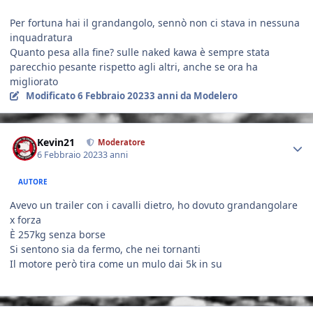
Per fortuna hai il grandangolo, sennò non ci stava in nessuna
inquadratura
Quanto pesa alla fine? sulle naked kawa è sempre stata
parecchio pesante rispetto agli altri, anche se ora ha
migliorato
Modificato
6 Febbraio 2023
3 anni
da Modelero
Author stats
Kevin21
Moderatore
6 Febbraio 2023
3 anni
AUTORE
Avevo un trailer con i cavalli dietro, ho dovuto grandangolare
x forza
È 257kg senza borse
Si sentono sia da fermo, che nei tornanti
Il motore però tira come un mulo dai 5k in su