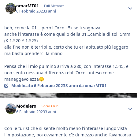
Author stats
omarMT01
Full Member
6 Febbraio 2023
3 anni
beh, come la 01....però l'Orco i 5k se li sognava
anche l'interasse è come quello della 01...cambia di soli 5mm
(K 1.520 Y 1.525)
alla fine non è terribile, certo che tu eri abituato più leggero
ma basta prenderci la mano.
Pensa che il mio pulmino arriva a 280, con interasse 1.545, e
non sento nessuna differenza dall'Orco...inteso come
maneggevolezza
☺️
Modificato
6 Febbraio 2023
3 anni
da omarMT01
Author stats
Modelero
Socio Club
6 Febbraio 2023
3 anni
Con le turistiche si sente molto meno l'interasse lungo vista
l'impostazione, poi ovviamente c'è di mezzo anche l'avancorsa