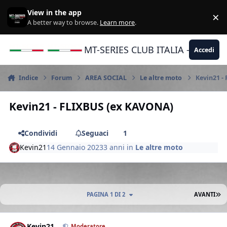
Vai al contenuto
View in the app
×
Di
A better way to browse.
Learn more
.
MT-SERIES CLUB ITALIA - Yamaha |
Accedi
Indice
Forum
AREA SOCIAL
Le altre moto
Kevin21 -
Kevin21 - FLIXBUS (ex KAVONA)
Condividi
Seguaci
1
Kevin21
14 Gennaio 2023
3 anni
in
Le altre moto
U
PAGINA 1 DI 2
AVANTI
Author stats
Kevin21
Moderatore