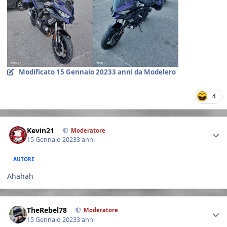
Modificato
15 Gennaio 2023
3 anni
da Modelero
4
Author stats
Kevin21
Moderatore
15 Gennaio 2023
3 anni
AUTORE
Ahahah
Author stats
TheRebel78
Moderatore
15 Gennaio 2023
3 anni