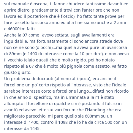
sul manuale è oscena, ti fanno chiudere tantissimo davanti ed
aprire dietro, praticamente ti trovi con l'anteriore che non
lavora ed il posteriore che è floscio) ho fatto tante prove per
fare l'assetto lo scorso anno ed alla fine siamo anche a 2 anni
e 46000km fatti
Anche la 07 come l'avevo settata, sugli avvallamenti era
inguidabile, ma fortunatamente ci sono ancora strade dove
non ce ne sono (o pochi)...ma quella aveva pure un avancorsa
di 89mm (e 1400 di interasse come la 10 per dire), e non aveva
il vecchio telaio ducati che è molto rigido, poi ho notato
rispetto alla 07 che è molto più pignola come assetto, va fatto
giusto giusto.
Un problema di ducrauti (almeno all'epoca), era anche il
forcellone un po' corto rispetto all'interasse, visto che l'ideale
sarebbe interasse corto e forcellone lungo...difatti non ricordo
in che anno di specifico, ma in un'annata alla r1 è stato
allungato il forcellone di qualche cm (spostando il fulcro in
avanti) ed avevo letto sui vari forum che l'Handling che era
migliorato parecchio, mi pare quello sia 600mm su un
interasse di 1400, contro il 1098 che lo ha da circa 500 con un
interasse da 1445.