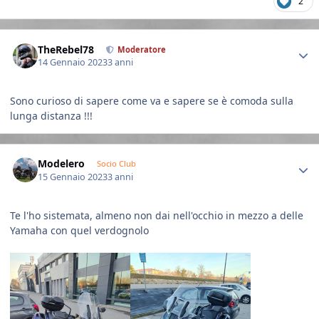
2
Author stats
TheRebel78
Moderatore
14 Gennaio 2023
3 anni
Sono curioso di sapere come va e sapere se è comoda sulla
lunga distanza !!!
Author stats
Modelero
Socio Club
15 Gennaio 2023
3 anni
Te l'ho sistemata, almeno non dai nell'occhio in mezzo a delle
Yamaha con quel verdognolo