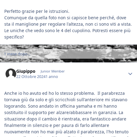
Perfetto grazie per le istruzioni.
Comunque da quella foto non si capisce bene perché, dove
sta il maniglione per regolare l'altezza, non ci sono viti a vista.
Le uniche che vedo sono le 4 del cupolino. Potresti essere più
specifico?
1 mese dopo...
Author stats
Giupippo
Junior Member
22 Ottobre 2024
1 anno
Anche io ho avuto ed ho lo stesso problema. Il parabrezza
tornava giù da solo e gli scricchioli sull'anteriore mi stavano
logorando. Sono andato in officina yamaha e mi hanno
sostituito il supporto per alzare/abbassare in garanzia. La
situazione dopo il cambio è rientrata, era fantastico andare
finalmente in silenzio e per paura di farlo allentare
nuovamente non ho mai più alzato il parabrezza, l'ho tenuto