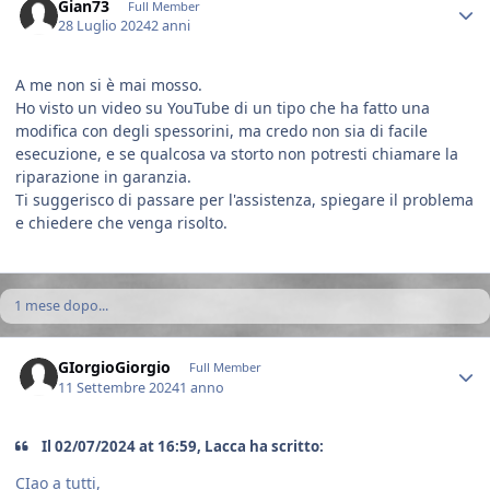
Gian73
Full Member
28 Luglio 2024
2 anni
A me non si è mai mosso.
Ho visto un video su YouTube di un tipo che ha fatto una
modifica con degli spessorini, ma credo non sia di facile
esecuzione, e se qualcosa va storto non potresti chiamare la
riparazione in garanzia.
Ti suggerisco di passare per l'assistenza, spiegare il problema
e chiedere che venga risolto.
1 mese dopo...
Author stats
GIorgioGiorgio
Full Member
11 Settembre 2024
1 anno
Il 02/07/2024 at 16:59, Lacca ha scritto:
CIao a tutti,