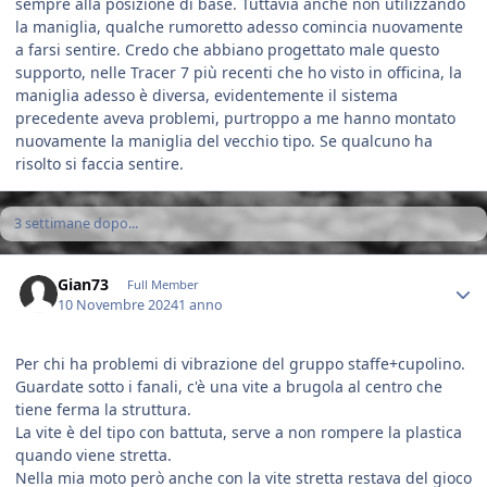
sempre alla posizione di base. Tuttavia anche non utilizzando
la maniglia, qualche rumoretto adesso comincia nuovamente
a farsi sentire. Credo che abbiano progettato male questo
supporto, nelle Tracer 7 più recenti che ho visto in officina, la
maniglia adesso è diversa, evidentemente il sistema
precedente aveva problemi, purtroppo a me hanno montato
nuovamente la maniglia del vecchio tipo. Se qualcuno ha
risolto si faccia sentire.
3 settimane dopo...
Author stats
Gian73
Full Member
10 Novembre 2024
1 anno
Per chi ha problemi di vibrazione del gruppo staffe+cupolino.
Guardate sotto i fanali, c'è una vite a brugola al centro che
tiene ferma la struttura.
La vite è del tipo con battuta, serve a non rompere la plastica
quando viene stretta.
Nella mia moto però anche con la vite stretta restava del gioco