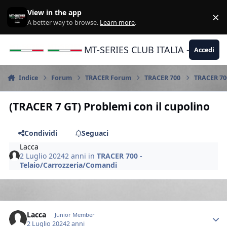
Vai al contenuto
View in the app
×
Di
A better way to browse.
Learn more
.
MT-SERIES CLUB ITALIA - Yamaha |
Accedi
Indice
Forum
TRACER Forum
TRACER 700
TRACER 70
(TRACER 7 GT) Problemi con il cupolino
Condividi
Seguaci
Lacca
2 Luglio 2024
2 anni
in
TRACER 700 -
Telaio/Carrozzeria/Comandi
Author stats
Lacca
Junior Member
2 Luglio 2024
2 anni