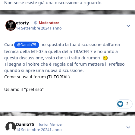
Non so se esiste già una discussione a riguardo.
Author stats
etorty
Moderatore
14 Settembre 2024
1 anno
Ciao
ho spostato la tua discussione dall'area
@Danilo75
tecnica della MT-07 a quella della TRACER 7 e ho unito a
questa discussione, visto che si tratta di rumori.
Ti segnalo inoltre che è regola del forum mettere il Prefisso
quando si apre una nuova discussione.
Come si usa il forum (TUTORIAL)
Usiamo il "prefisso"
2
Author stats
Danilo75
Junior Member
14 Settembre 2024
1 anno