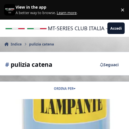
Vai al contenuto
View in the app
×
Di
A better way to browse.
Learn more
.
MT-SERIES CLUB ITALIA - Yamaha |
Accedi
Indice
pulizia catena
#
pulizia catena
Seguaci
ORDINA PER
(OFFICINA) Petrolio lampante