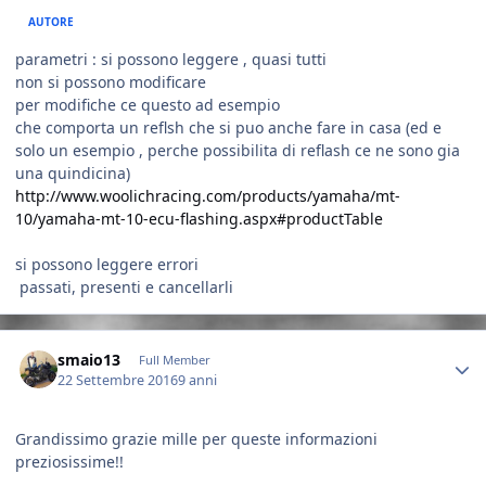
AUTORE
parametri : si possono leggere , quasi tutti
non si possono modificare
per modifiche ce questo ad esempio
che comporta un reflsh che si puo anche fare in casa (ed e
solo un esempio , perche possibilita di reflash ce ne sono gia
una quindicina)
http://www.woolichracing.com/products/yamaha/mt-
10/yamaha-mt-10-ecu-flashing.aspx#productTable
si possono leggere errori
passati, presenti e cancellarli
Author stats
smaio13
Full Member
22 Settembre 2016
9 anni
Grandissimo grazie mille per queste informazioni
preziosissime!!