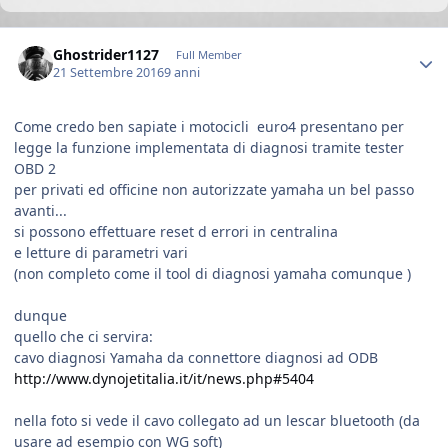
Author stats
Ghostrider1127
Full Member
21 Settembre 2016
9 anni
Come credo ben sapiate i motocicli euro4 presentano per
legge la funzione implementata di diagnosi tramite tester
OBD 2
per privati ed officine non autorizzate yamaha un bel passo
avanti...
si possono effettuare reset d errori in centralina
e letture di parametri vari
(non completo come il tool di diagnosi yamaha comunque )
dunque
quello che ci servira:
cavo diagnosi Yamaha da connettore diagnosi ad ODB
http://www.dynojetitalia.it/it/news.php#5404
nella foto si vede il cavo collegato ad un lescar bluetooth (da
usare ad esempio con WG soft)