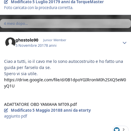
Modificato
5 Luglio 2017
9 anni
da TorqueMaster
Foto caricata con la procedura corretta.
4 mesi dopo...
Author stats
ghostolo90
Junior Member
5 Novembre 2017
8 anni
Ciao a tutti, io il cavo me lo sono autocostruito e ho fatto una
guida per farselo da se.
Spero vi sia utile.
https://drive.google.com/file/d/0B1dpoYGIRronM0h2SXQ5eW0
yQ1U
ADATTATORE OBD YAMAHA MT09.pdf
Modificato
5 Maggio 2018
8 anni
da etorty
aggiunto pdf
2