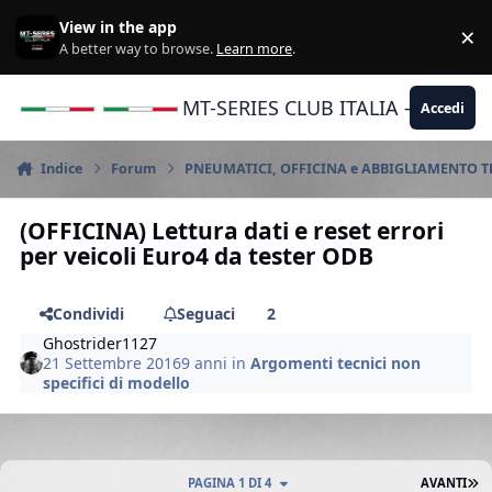
Vai al contenuto
View in the app
×
Di
A better way to browse.
Learn more
.
MT-SERIES CLUB ITALIA - Yamaha |
Accedi
Indice
Forum
PNEUMATICI, OFFICINA e ABBIGLIAMENTO 
(OFFICINA) Lettura dati e reset errori
per veicoli Euro4 da tester ODB
Condividi
Seguaci
2
Ghostrider1127
21 Settembre 2016
9 anni
in
Argomenti tecnici non
specifici di modello
U
PAGINA 1 DI 4
AVANTI