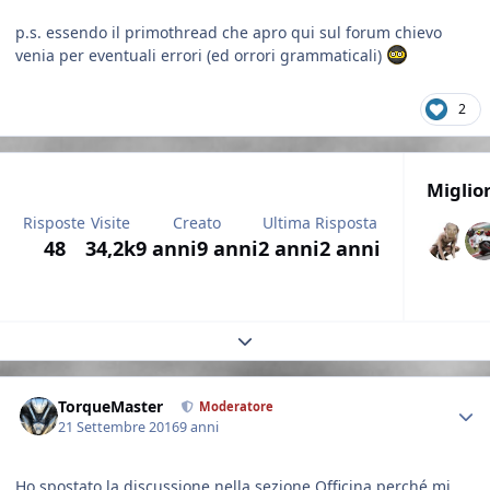
p.s. essendo il primothread che apro qui sul forum chievo
venia per eventuali errori (ed orrori grammaticali)
2
Miglio
Risposte
Visite
Creato
Ultima Risposta
48
34,2k
9 anni
9 anni
2 anni
2 anni
Expand topic overview
Author stats
TorqueMaster
Moderatore
21 Settembre 2016
9 anni
Ho spostato la discussione nella sezione Officina perché mi