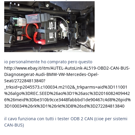
io personalmente ho comprato pero questo
http://www.ebay.it/itm/AUTEL-AutoLink-AL519-OBD2-CAN-BUS-
Diagnosegerat-Audi-BMW-VW-Mercedes-Opel-
Seat/272284813840?
_trksid=p2045573.c100034.m2102&_trkparms=aid%3D111001
%26algo%3DREC.SEED%26ao%3D1%26asc%3D2016082409442
6%26meid%3Dbe310b9cce3448fabbbd1de90467c4d8%26pid%
3D100034%26rk%3D1%26rkt%3D8%26sd%3D272284813840
il cavo funziona con tutti i tester ODB 2 CAN (cioe per sistemi
CAN-BUS)