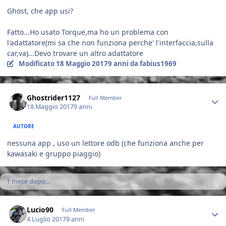
Ghost, che app usi?
Fatto...Ho usato Torque,ma ho un problema con
l'adattatore(mi sa che non funziona perche' l'interfaccia,sulla
car,va)...Devo trovare un altro adattatore
Modificato
18 Maggio 2017
9 anni
da fabius1969
Author stats
Ghostrider1127
Full Member
18 Maggio 2017
9 anni
AUTORE
nessuna app , uso un lettore odb (che funziona anche per
kawasaki e gruppo piaggio)
1 mese dopo...
Author stats
Lucio90
Full Member
4 Luglio 2017
9 anni