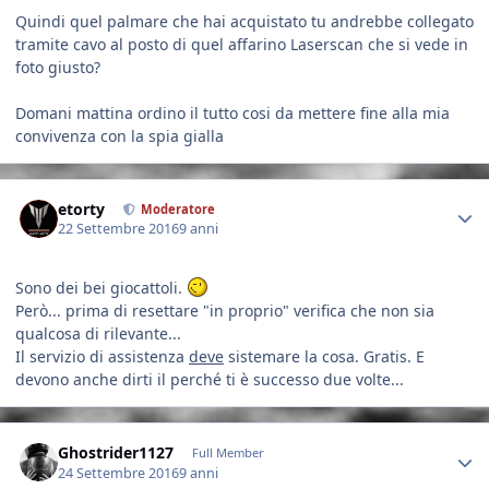
Quindi quel palmare che hai acquistato tu andrebbe collegato
tramite cavo al posto di quel affarino Laserscan che si vede in
foto giusto?
Domani mattina ordino il tutto cosi da mettere fine alla mia
convivenza con la spia gialla
Author stats
etorty
Moderatore
22 Settembre 2016
9 anni
Sono dei bei giocattoli.
Però... prima di resettare "in proprio" verifica che non sia
qualcosa di rilevante...
Il servizio di assistenza
deve
sistemare la cosa. Gratis. E
devono anche dirti il perché ti è successo due volte...
Author stats
Ghostrider1127
Full Member
24 Settembre 2016
9 anni