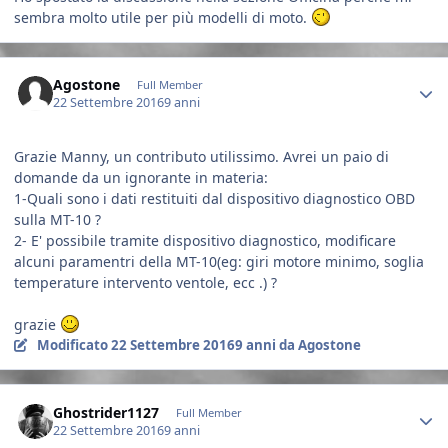
sembra molto utile per più modelli di moto.
Author stats
Agostone
Full Member
22 Settembre 2016
9 anni
Grazie Manny, un contributo utilissimo. Avrei un paio di
domande da un ignorante in materia:
1-Quali sono i dati restituiti dal dispositivo diagnostico OBD
sulla MT-10 ?
2- E' possibile tramite dispositivo diagnostico, modificare
alcuni paramentri della MT-10(eg: giri motore minimo, soglia
temperature intervento ventole, ecc .) ?
grazie
Modificato
22 Settembre 2016
9 anni
da Agostone
Author stats
Ghostrider1127
Full Member
22 Settembre 2016
9 anni