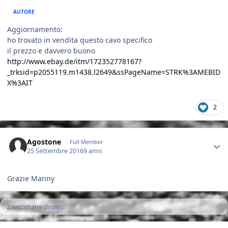
AUTORE
Aggiornamento:
ho trovato in vendita questo cavo specifico
il prezzo e davvero buono
http://www.ebay.de/itm/172352778167?
_trksid=p2055119.m1438.l2649&ssPageName=STRK%3AMEBID
X%3AIT
2
Author stats
Agostone
Full Member
25 Settembre 2016
9 anni
Grazie Manny
2 settimane dopo...
Author stats